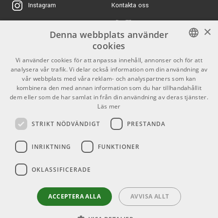
Kontakta oss
Instagram
användning.
Gator Wood Flight
8374 kr
Rack Case 20U
Köpvillkor
X
Casters
×
Virtual Soundcheck via Capture-programvara gör det
Denna webbplats använder
ARTIKELNUMMER 1091631
möjligt att arbeta med mixar utan livekälla.
Butiken
Youtube
cookies
215 kr/set
Martin Guitar MP540T
Varumärken
TikTok
SWEDISH
Vi använder cookies för att anpassa innehåll, annonser och för att
ERA Light
Nätverk och systemintegration
analysera vår trafik. Vi delar också information om din användning av
ENGLISH
GDPR & Cookies
ARTIKELNUMMER 1096815
vår webbplats med våra reklam- och analyspartners som kan
Med Milan-certifierad AVB-nätverksteknik integreras SE
kombinera den med annan information som du har tillhandahållit
32R smidigt med NSB-stageboxar, EarMix 16M och andra
7175 kr/st
dem eller som de har samlat in från din användning av deras tjänster.
SKB Cases 1SKB-R106
Partners
Kontakt
StudioLive Series III-enheter. Detta ger ett skalbart system
Läs mer
ARTIKELNUMMER 1049939
för större produktioner.
Info
STRIKT NÖDVÄNDIGT
PRESTANDA
Öppettider:
Universal Control och QMix-UC möjliggör trådlös styrning av
INRIKTNING
FUNKTIONER
Mån-Fre: 10.00-18.00
mixer och monitorer.
Lördag: 11.00-16.00
OKLASSIFICERADE
Söndag: Stängt
Användningsområden
Helgdagar
StudioLive SE 32R kan användas som fristående mixer,
ACCEPTERA ALLA
AVVISA ALLT
monitormixer, ljudinterface eller stagebox. Den lämpar sig