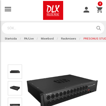
0
Startsida
PA/Live
Mixerbord
Rackmixers
PRESONUS STUDI