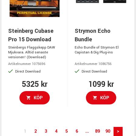
Steinberg Cubase
Strymon Echo
Pro 15 Download
Bundle
Steinbergs Flaggskepp DAW
Echo Bundle of Strymon El
Mjukvara. Alltid senaste
Capistan & Dig Plug-ins
versionen! (Download)
Artikelnummer 1075696
Artikelnummer 1086756
Direct Download
Direct Download
5325 kr
1099 kr
KÖP
KÖP
1
2
3
4
5
6
...
89
90
>