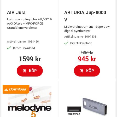
AIR Jura
ARTURIA Jup-8000
V
Instrument plugin för AU, VST &
AAX DAWs + MPC/FORCE
Mjukvaruinstrument - Supersaw
Standalone versioner
digital synthesizer
Artikelnummer 1091838
Artikelnummer 1081456
Direct Download
Direct Download
1351 kr
1599 kr
945 kr
KÖP
KÖP