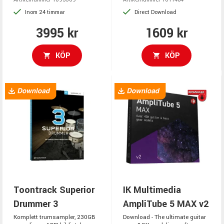
Inom 24 timmar
Direct Download
3995 kr
1609 kr
KÖP
KÖP
Toontrack Superior
IK Multimedia
Drummer 3
AmpliTube 5 MAX v2
Komplett trumsampler, 230GB
Download - The ultimate guitar