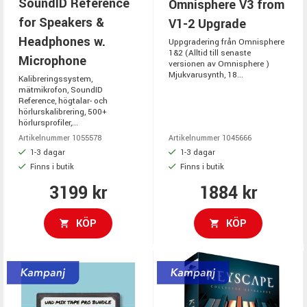
SoundID Reference
Omnisphere V3 from
for Speakers &
V1-2 Upgrade
Headphones w.
Uppgradering från Omnisphere
1&2 (Alltid till senaste
Microphone
versionen av Omnisphere )
Mjukvarusynth, 18...
Kalibreringssystem,
mätmikrofon, SoundID
Reference, högtalar- och
hörlurskalibrering, 500+
hörlursprofiler,...
Artikelnummer 1055578
Artikelnummer 1045666
1-3 dagar
1-3 dagar
Finns i butik
Finns i butik
3199 kr
1884 kr
KÖP
KÖP