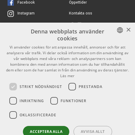
Facebook
Öppettider
Kontakta oss
Instagram
Köpvillkor
X
×
Denna webbplats använder
Butiken
Youtube
cookies
Varumärken
TikTok
SWEDISH
Vi använder cookies för att anpassa innehåll, annonser och för att
analysera vår trafik. Vi delar också information om din användning av
ENGLISH
GDPR & Cookies
vår webbplats med våra reklam- och analyspartners som kan
kombinera den med annan information som du har tillhandahållit
dem eller som de har samlat in från din användning av deras tjänster.
Partners
Kontakt
Läs mer
Info
STRIKT NÖDVÄNDIGT
PRESTANDA
Öppettider:
INRIKTNING
FUNKTIONER
Mån-Fre: 10.00-18.00
Lördag: 11.00-16.00
OKLASSIFICERADE
Söndag: Stängt
Helgdagar
ACCEPTERA ALLA
AVVISA ALLT