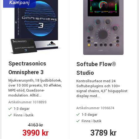
Spectrasonics
Softube Flow®
Omnisphere 3
Studio
Mjukvarusynth, 18 ljudbibliotek,
Kontrollsurface med 24
över 10 000 presets, 93 effekter,
Softube-plugins och 100+
MPE-stöd, Quadzone-
signal chains, 4,3" högupplöst
modulation. Alltid...
display med...
Artikelnummer 1018899
Artikelnummer 1096674
1-3 dagar
1-3 dagar
Finns i butik
Finns i butik
4163 kr
3990 kr
3789 kr