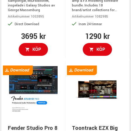
samplingar, MIDI-bibliotek,
amp & FX modeling software
inspelade i Galaxy Studios av
bundle. Includes 18
George Massenburg
brand/artist collections for...
Artikelnummer 1053895
Artikelnummer 1082985
Direct Download
Inom 24 timmar
3695 kr
1290 kr
KÖP
KÖP
Fender Studio Pro 8
Toontrack EZX Big