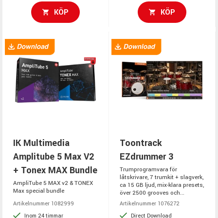
KÖP
KÖP
IK Multimedia
Toontrack
Amplitube 5 Max V2
EZdrummer 3
+ Tonex MAX Bundle
Trumprogramvara för
låtskrivare, 7 trumkit + slagverk,
AmpliTube 5 MAX v2 & TONEX
ca 15 GB ljud, mix-klara presets,
Max special bundle
över 2500 grooves och...
Artikelnummer 1082999
Artikelnummer 1076272
Inom 24 timmar
Direct Download