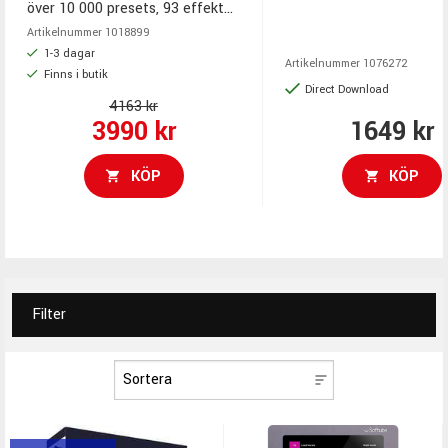
ca 15 GB ljud, mix-klara 
över 10 000 presets, 93 effekter,
över 2500 grooves och fil
MPE-stöd, Quadzone-
Artikelnummer
1018899
MIDI-bibliotek, Song Creat
modulation. Alltid senaste
1-3 dagar
Artikelnummer
1076272
editor, step sequencer,
Finns i butik
Versionen!!!
Direct Download
Bandmate och Tap2Find
4163 kr
3990 kr
1649 kr
KÖP
KÖP
Filter