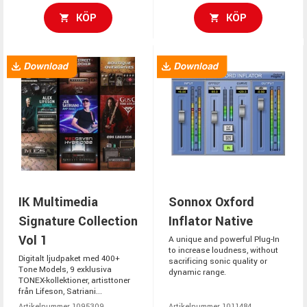
KÖP
KÖP
IK Multimedia
Sonnox Oxford
Signature Collection
Inflator Native
Vol 1
A unique and powerful Plug-In
to increase loudness, without
Digitalt ljudpaket med 400+
sacrificing sonic quality or
Tone Models, 9 exklusiva
dynamic range.
TONEX-kollektioner, artisttoner
från Lifeson, Satriani...
Artikelnummer 1095309
Artikelnummer 1011484