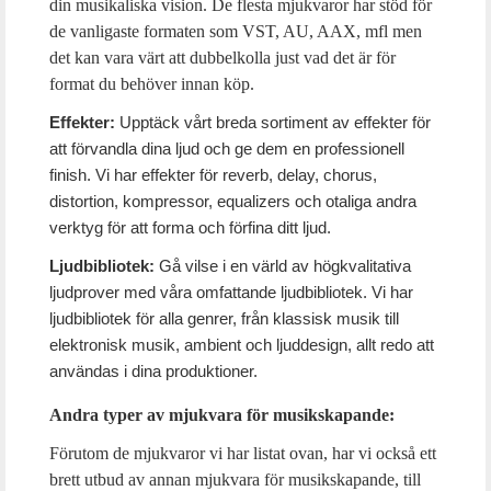
din musikaliska vision. De flesta mjukvaror har stöd för
de vanligaste formaten som VST, AU, AAX, mfl men
det kan vara värt att dubbelkolla just vad det är för
format du behöver innan köp.
Effekter:
Upptäck vårt breda sortiment av effekter för
att förvandla dina ljud och ge dem en professionell
finish. Vi har effekter för reverb, delay, chorus,
distortion, kompressor, equalizers och otaliga andra
verktyg för att forma och förfina ditt ljud.
Ljudbibliotek:
Gå vilse i en värld av högkvalitativa
ljudprover med våra omfattande ljudbibliotek. Vi har
ljudbibliotek för alla genrer, från klassisk musik till
elektronisk musik, ambient och ljuddesign, allt redo att
användas i dina produktioner.
Andra typer av mjukvara för musikskapande:
Förutom de mjukvaror vi har listat ovan, har vi också ett
brett utbud av annan mjukvara för musikskapande, till