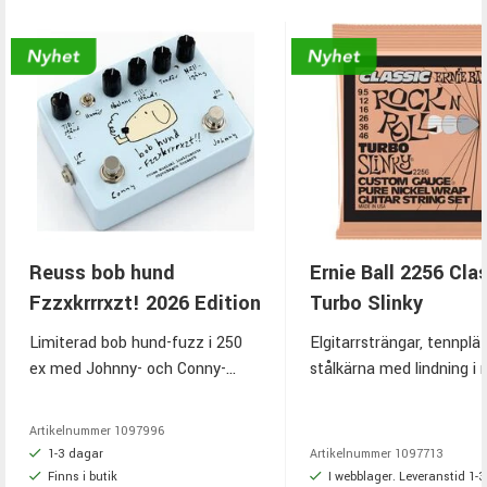
Reuss bob hund
Ernie Ball 2256 Cla
Fzzxkrrrxzt! 2026 Edition
Turbo Slinky
Limiterad bob hund-fuzz i 250
Elgitarrsträngar, tennplä
ex med Johnny- och Conny-
stålkärna med lindning i 
voicing, FZ-1A/FZ-1S-inspiration,
nickel, olindade strängar 
dying sound, djup-switch, true
tennplätterat stål, 9.5-4
Artikelnummer
1097996
bypass och EU-bygge
1-3 dagar
Artikelnummer
1097713
Finns i butik
I webblager. Leveranstid 1-