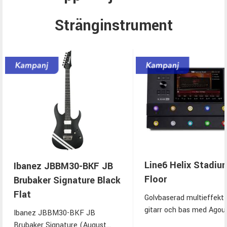
Stränginstrument
Line6 Helix Stadiu
Ibanez JBBM30-BKF JB
Floor
Brubaker Signature Black
Flat
Golvbaserad multieffekt 
gitarr och bas med Agou
Ibanez JBBM30-BKF JB
modellering, 8" pekskärm
Brubaker Signature (August