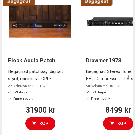
Barefoot Footprint03 White
29995 kr
1-3 dagar
Finns i butik
Flock Audio Patch
Drawmer 1978
Begagnad patchbay, digitalt
Begagnad Stereo Tone S
styrd, minimerar CPU-
FET Compressor - 1 Års 
användning, 6 månaders garanti
, skick som ny
Artikelnummer
1085446
Artikelnummer
1098390
1-3 dagar
1-3 dagar
Finns i butik
Finns i butik
31900 kr
8499 kr
KÖP
KÖP