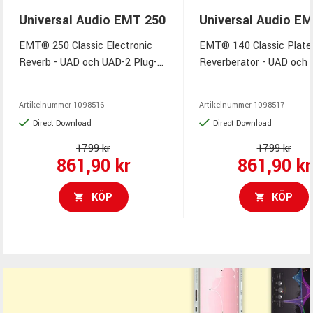
Universal Audio EMT 250
Universal Audio E
EMT® 250 Classic Electronic
EMT® 140 Classic Plate
Reverb - UAD och UAD-2 Plug-
Reverberator - UAD och
Ins för Mac/Windows - VST3,
Plug-Ins för Mac/Window
AAX & Audio Units
VST3, AAX & Audio Units
Artikelnummer
1098516
Artikelnummer
1098517
Direct Download
Direct Download
1799 kr
1799 kr
861,90 kr
861,90 kr
KÖP
KÖP