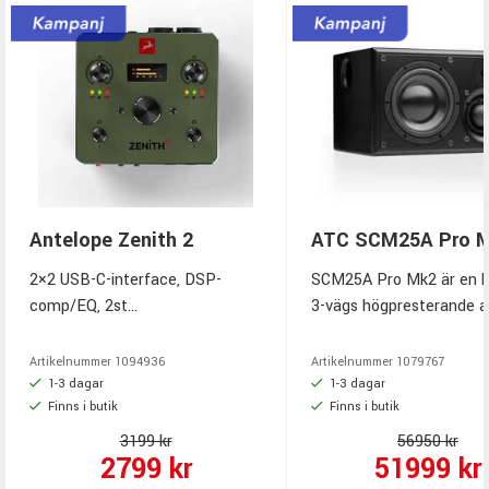
Antelope Zenith 2
ATC SCM25A Pro 
2×2 USB-C-interface, DSP-
SCM25A Pro Mk2 är en 
comp/EQ, 2st
3-vägs högpresterande a
mikrofonförstärkare, 123 dB
studiomonitor
conversion, MIDI I/O, loopback,
Artikelnummer
1094936
Artikelnummer
1079767
bus-powered, inkluderad
1-3 dagar
1-3 dagar
Finns i butik
Finns i butik
mjukvara.
3199 kr
56950 kr
2799 kr
51999 kr