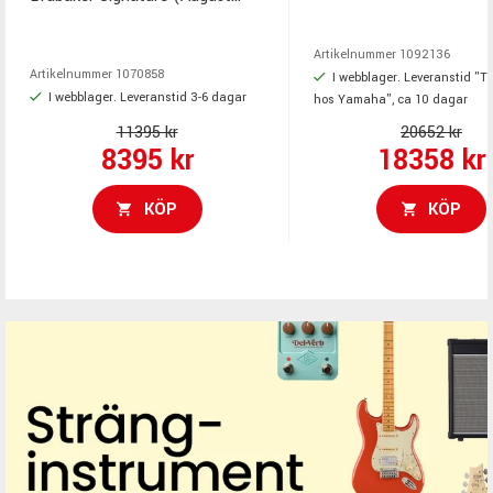
funktion, Showcase-läge
Burns Red) Black Flat
View, Wi-Fi, Bluetooth o
Artikelnummer
1092136
denna produkt säljs i na
Artikelnummer
1070858
I webblager. Leveranstid "Ti
för räkning av Yamaha.
I webblager. Leveranstid 3-6 dagar
hos Yamaha", ca 10 dagar
11395 kr
20652 kr
8395 kr
18358 kr
KÖP
KÖP