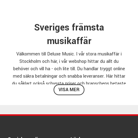
Sveriges främsta
musikaffär
Välkommen till Deluxe Music. I vår stora musikaffär i
Stockholm och här, i vår webshop hittar du allt du
behöver och vill ha - och lite till. Du handlar tryggt online
med säkra betalningar och snabba leveranser. Här hittar
du såklart också schyssta priser och branschens hetaste
VISA MER
nyheter. DLX Music är den självklara musikaffären, så
klicka dig runt och låt dig inspireras!
Musikaffär på nätet
När du ska handla musikinstrument online hittar du ett
stort utbud av gitarrer, utrustning för liveljud, studioteknik