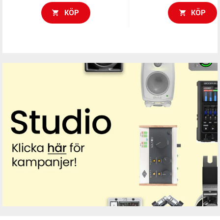
KÖP
KÖP