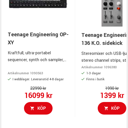
Teenage Engineering OP-
Teenage Engineeri
XY
136 K.O. sidekick
Kraftfull, ultra-portabel
Stereomixer och USB-ljud
sequencer, synth och sampler,
stereo channel strips, st
16 spår/64 steg, 8
aux, 4-kanals stereo reco
Artikelnummer
1096380
synthmotorer, flera samplers, 24
dual FX, cue out, main ou
1-3 dagar
Artikelnummer
1090563
I webblager. Leveranstid 4-8 dagar
Finns i butik
punch-in FX™, Brain™, 24-
kHz/24-bit, USB-C/AAA
rösters, USB-C audio/MIDI,
22990 kr
1990 kr
16099 kr
1399 kr
Bluetooth LE MIDI, multi-out, 16
h batteri
KÖP
KÖP