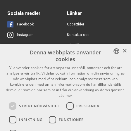
Sociala medier
Länkar
Facebook
Öppettider
Kontakta oss
Instagram
Köpvillkor
X
×
Denna webbplats använder
Butiken
Youtube
cookies
Varumärken
TikTok
SWEDISH
Vi använder cookies för att anpassa innehåll, annonser och för att
analysera vår trafik. Vi delar också information om din användning av
ENGLISH
GDPR & Cookies
vår webbplats med våra reklam- och analyspartners som kan
kombinera den med annan information som du har tillhandahållit
dem eller som de har samlat in från din användning av deras tjänster.
Partners
Kontakt
Läs mer
Info
STRIKT NÖDVÄNDIGT
PRESTANDA
Öppettider:
INRIKTNING
FUNKTIONER
Mån-Fre: 10.00-18.00
Lördag: 11.00-16.00