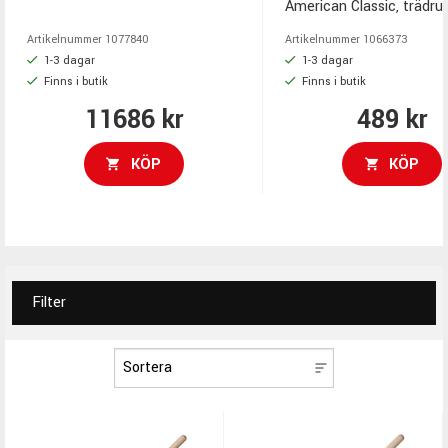
åtta externa triggeringångar,
American Classic, trädruv
färgskärm, anpassningsbara
hickory.
Artikelnummer
1077840
Artikelnummer
1066373
lysdioder, inbyggda effekter och
1-3 dagar
1-3 dagar
mycket mer.
Finns i butik
Finns i butik
11686 kr
489 kr
KÖP
KÖP
Filter