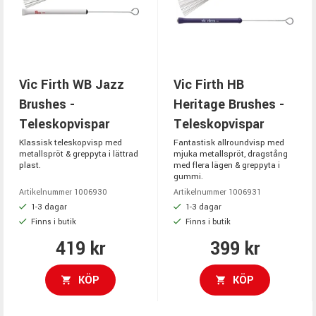
Vic Firth WB Jazz
Vic Firth HB
Brushes -
Heritage Brushes -
Teleskopvispar
Teleskopvispar
Klassisk teleskopvisp med
Fantastisk allroundvisp med
metallspröt & greppyta i lättrad
mjuka metallspröt, dragstång
plast.
med flera lägen & greppyta i
gummi.
Artikelnummer 1006930
Artikelnummer 1006931
1-3 dagar
1-3 dagar
Finns i butik
Finns i butik
419 kr
399 kr
KÖP
KÖP