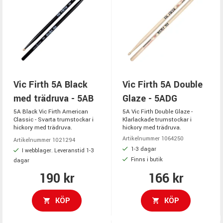
Vic Firth 5A Black
Vic Firth 5A Double
med trädruva - 5AB
Glaze - 5ADG
5A Black Vic Firth American
5A Vic Firth Double Glaze -
Classic - Svarta trumstockar i
Klarlackade trumstockar i
hickory med trädruva.
hickory med trädruva.
Artikelnummer 1064250
Artikelnummer 1021294
1-3 dagar
I webblager. Leveranstid 1-3
Finns i butik
dagar
190 kr
166 kr
KÖP
KÖP