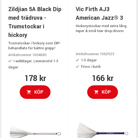
Zildjian 5A Black Dip
Vic Firth AJ3
med trädruva -
American Jazz® 3
Trumstockar i
Hickorystockar med extra lång
taper & små tear drop-druvor.
hickory
Trumstockar i hickory som DIP-
behandlats för bättre grepp!
Artikelnummer 1062923
Artikelnummer 1004690
1-3 dagar
I webblager. Leveranstid 1-3
Finns i butik
dagar
178 kr
166 kr
KÖP
KÖP