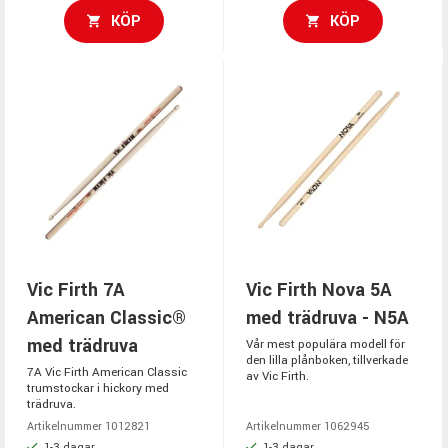
KÖP
KÖP
Vic Firth 7A
Vic Firth Nova 5A
American Classic®
med trädruva - N5A
med trädruva
Vår mest populära modell för
den lilla plånboken, tillverkade
7A Vic Firth American Classic
av Vic Firth.
trumstockar i hickory med
trädruva.
Artikelnummer 1012821
Artikelnummer 1062945
1-3 dagar
1-3 dagar