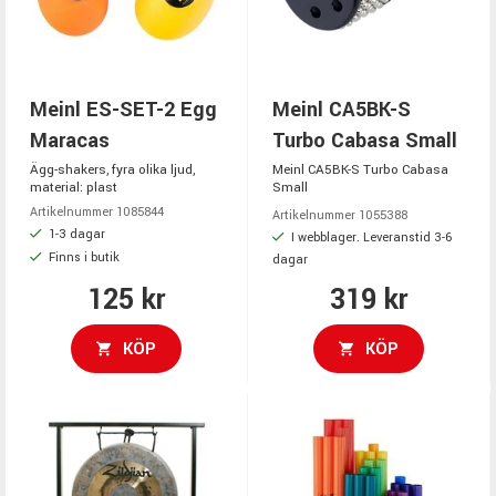
Meinl ES-SET-2 Egg
Meinl CA5BK-S
Maracas
Turbo Cabasa Small
Ägg-shakers, fyra olika ljud,
Meinl CA5BK-S Turbo Cabasa
material: plast
Small
Artikelnummer 1085844
Artikelnummer 1055388
1-3 dagar
I webblager. Leveranstid 3-6
Finns i butik
dagar
125 kr
319 kr
KÖP
KÖP