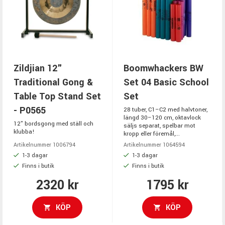
Zildjian 12"
Boomwhackers BW
Traditional Gong &
Set 04 Basic School
Table Top Stand Set
Set
- P0565
28 tuber, C1–C2 med halvtoner,
längd 30–120 cm, oktavlock
12" bordsgong med ställ och
säljs separat, spelbar mot
klubba!
kropp eller föremål,...
Artikelnummer 1006794
Artikelnummer 1064594
1-3 dagar
1-3 dagar
Finns i butik
Finns i butik
2320 kr
1795 kr
KÖP
KÖP