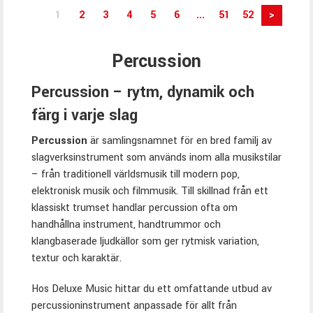
1
2
3
4
5
6
...
51
52
>
Percussion
Percussion – rytm, dynamik och
färg i varje slag
Percussion
är samlingsnamnet för en bred familj av
slagverksinstrument som används inom alla musikstilar
– från traditionell världsmusik till modern pop,
elektronisk musik och filmmusik. Till skillnad från ett
klassiskt trumset handlar percussion ofta om
handhållna instrument, handtrummor och
klangbaserade ljudkällor som ger rytmisk variation,
textur och karaktär.
Hos Deluxe Music hittar du ett omfattande utbud av
percussioninstrument anpassade för allt från