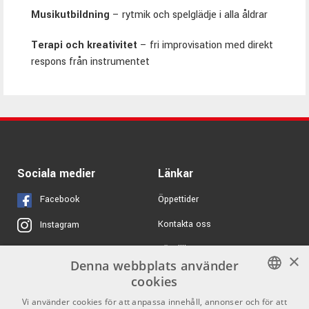
Musikutbildning
– rytmik och spelglädje i alla åldrar
Terapi och kreativitet
– fri improvisation med direkt
respons från instrumentet
Sociala medier
Länkar
Facebook
Öppettider
Kontakta oss
Instagram
Köpvillkor
X
×
Denna webbplats använder
Butiken
Youtube
cookies
Varumärken
TikTok
SWEDISH
Vi använder cookies för att anpassa innehåll, annonser och för att