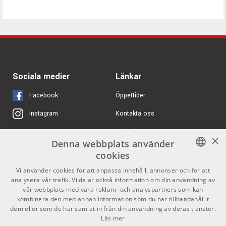
Sociala medier
Länkar
Facebook
Öppettider
Kontakta oss
Instagram
Köpvillkor
X
×
Denna webbplats använder
Butiken
Youtube
cookies
Varumärken
TikTok
SWEDISH
Vi använder cookies för att anpassa innehåll, annonser och för att
analysera vår trafik. Vi delar också information om din användning av
ENGLISH
GDPR & Cookies
vår webbplats med våra reklam- och analyspartners som kan
kombinera den med annan information som du har tillhandahållit
dem eller som de har samlat in från din användning av deras tjänster.
Partners
Kontakt
Läs mer