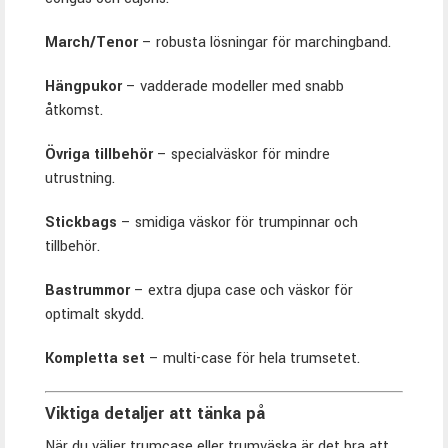
March/Tenor
– robusta lösningar för marchingband.
Hängpukor
– vadderade modeller med snabb
åtkomst.
Övriga tillbehör
– specialväskor för mindre
utrustning.
Stickbags
– smidiga väskor för trumpinnar och
tillbehör.
Bastrummor
– extra djupa case och väskor för
optimalt skydd.
Kompletta set
– multi-case för hela trumsetet.
Viktiga detaljer att tänka på
När du väljer trumcase eller trumväska är det bra att