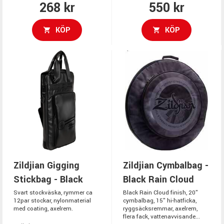
268 kr
550 kr
KÖP
KÖP
Zildjian Gigging
Zildjian Cymbalbag -
Stickbag - Black
Black Rain Cloud
Svart stockväska, rymmer ca
Black Rain Cloud finish, 20"
12par stockar, nylonmaterial
cymbalbag, 15" hi-hatficka,
med coating, axelrem.
ryggsäcksremmar, axelrem,
flera fack, vattenavvisande...