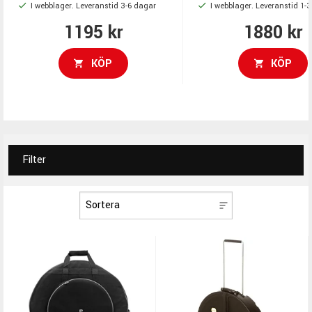
I webblager. Leveranstid 3-6 dagar
I webblager. Leveranstid 1-
skyddande konstruktion,
förstärkta partier
1195 kr
1880 kr
KÖP
KÖP
Filter