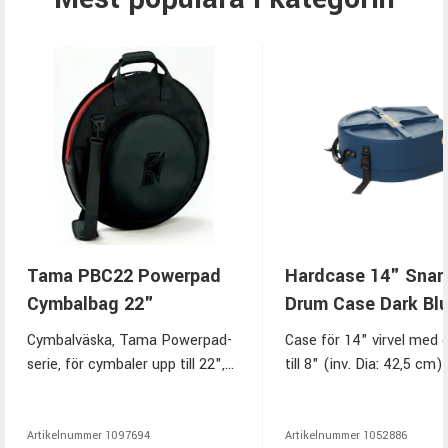
Tama PBC22 Powerpad
Hardcase 14" Snar
Cymbalbag 22"
Drum Case Dark Bl
Cymbalväska, Tama Powerpad-
Case för 14" virvel med 
serie, för cymbaler upp till 22",
till 8" (inv. Dia: 42,5 cm).
separat 15" ytterfack, 3
Mörkblå.
delare/skydd i huvudfack, 3
delare/skydd i ytterfack, stabil
Artikelnummer
1097694
Artikelnummer
1052886