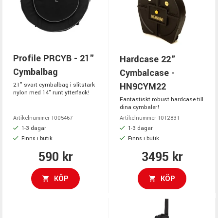
Profile PRCYB - 21"
Hardcase 22"
Cymbalbag
Cymbalcase -
HN9CYM22
21" svart cymbalbag i slitstark
nylon med 14" runt ytterfack!
Fantastiskt robust hardcase till
dina cymbaler!
Artikelnummer 1005467
Artikelnummer 1012831
1-3 dagar
1-3 dagar
Finns i butik
Finns i butik
590 kr
3495 kr
KÖP
KÖP