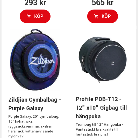
293 kr
565 kr
KÖP
KÖP
Profile PDB-T12 -
Zildjian Cymbalbag -
12" x10" Gigbag till
Purple Galaxy
hängpuka
Purple Galaxy, 20" cymbalbag,
15" hi-hatficka,
Trumbag till 12" Hängpuka -
ryggsäcksremmar, axelrem,
Fantastiskt bra kvalité till
flera fack, vattenavvisande
fantastisk bra pris!
nylonväv.