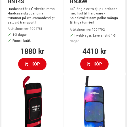
HN14S
HN36W
Hardcase för 14" virveltrumma -
36" lång & extra djup Hardcase
Hardcase skyddar dina
med hjul till hardware -
trummor på ett utomordentligt
Kalaskvalité som pallar många
sätt vid transport!
& långa turnéer!
Artikelnummer 1004781
Artikelnummer 1004792
1-3 dagar
I webblager. Leveranstid 1-3
Finns i butik
dagar
1880 kr
4410 kr
KÖP
KÖP