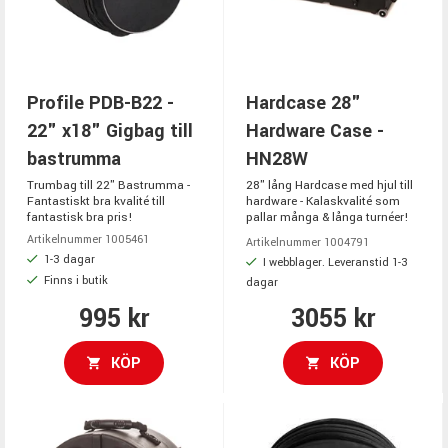
Profile PDB-B22 -
Hardcase 28"
22" x18" Gigbag till
Hardware Case -
bastrumma
HN28W
Trumbag till 22" Bastrumma -
28" lång Hardcase med hjul till
Fantastiskt bra kvalité till
hardware - Kalaskvalité som
fantastisk bra pris!
pallar många & långa turnéer!
Artikelnummer 1005461
Artikelnummer 1004791
1-3 dagar
I webblager. Leveranstid 1-3
Finns i butik
dagar
995 kr
3055 kr
KÖP
KÖP