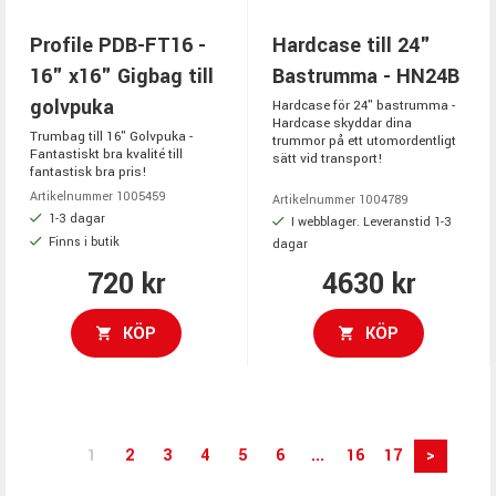
Profile PDB-FT16 -
Hardcase till 24"
16" x16" Gigbag till
Bastrumma - HN24B
golvpuka
Hardcase för 24" bastrumma -
Hardcase skyddar dina
Trumbag till 16" Golvpuka -
trummor på ett utomordentligt
Fantastiskt bra kvalité till
sätt vid transport!
fantastisk bra pris!
Artikelnummer 1005459
Artikelnummer 1004789
1-3 dagar
I webblager. Leveranstid 1-3
Finns i butik
dagar
720 kr
4630 kr
KÖP
KÖP
1
2
3
4
5
6
...
16
17
>