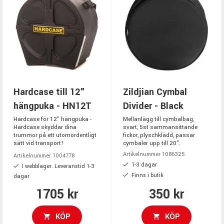
Hardcase till 12"
Zildjian Cymbal
hängpuka - HN12T
Divider - Black
Hardcase för 12" hängpuka -
Mellanlägg till cymbalbag,
Hardcase skyddar dina
svart, 5st sammansittande
trummor på ett utomordentligt
fickor, plyschklädd, passar
sätt vid transport!
cymbaler upp till 20".
Artikelnummer 1086325
Artikelnummer 1004778
1-3 dagar
I webblager. Leveranstid 1-3
Finns i butik
dagar
1705 kr
350 kr
KÖP
KÖP