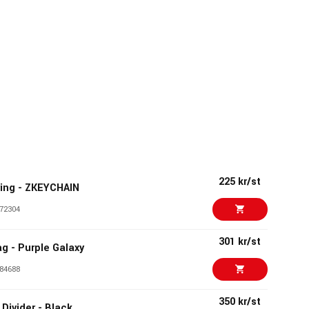
225 kr/st
lring - ZKEYCHAIN
72304
301 kr/st
ag - Purple Galaxy
84688
350 kr/st
 Divider - Black