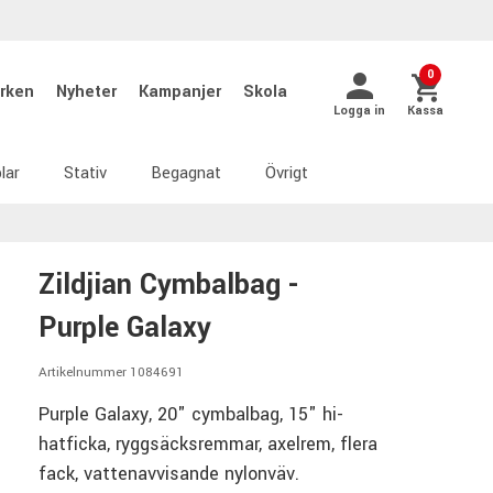
0
rken
Nyheter
Kampanjer
Skola
Logga in
Kassa
lar
Stativ
Begagnat
Övrigt
Zildjian Cymbalbag -
Purple Galaxy
Artikelnummer 1084691
Purple Galaxy, 20" cymbalbag, 15" hi-
hatficka, ryggsäcksremmar, axelrem, flera
fack, vattenavvisande nylonväv.