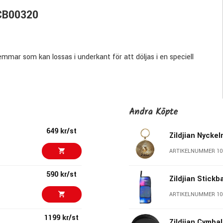
XCB00320
mar som kan lossas i underkant för att döljas i en speciell
 kan också bära den i det vadderade handtaget.
 fack för en övningsplatta samt en ficka för hi-hatclutchen.
gummi för att den inte ska dra åt sig fukt om du ställer ner den
Andra Köpte
649 kr/st
Zildjian Nycke
ARTIKELNUMMER 10
590 kr/st
Zildjian Stickb
ARTIKELNUMMER 10
1199 kr/st
Zildjian Cymbal