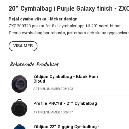
20" Cymbalbag i Purple Galaxy finish - Z
Rejäl cymbalväska i läcker design.
ZXCB00320 passar för 8st cymbaler upp till 20" samt hi-hat.
Denna cymbalbag har robusta, justerbara och sköna ryggsäcksrem
ficka om du hellre vill använda den medföljande axelremmen. Du
VISA MER
På framstidan finns en ficka som passar hi-hats upp till 15" med
Tillverkad i slitstark och vattenavvisande nylonväv med botten i 
på ett blött underlag.
Relaterade Produkter
Specifikationer ZXCB00320:
Zildjian Cymbalbag - Black Rain
Cloud
Finish: Purple Galaxy finish
ARTIKELNUMMER 1084693
Passar cymbaler upp till 20"
15" Hi-hatficka
Profile PRCYB - 21" Cymbalbag
Kapacitet: ca 8 cymbaler, max 45kg
Fack för hi-hatclutch
ARTIKELNUMMER 1005467
Fack för övningsplatta
Löstagbar axelrem
Zildjian 22" Gigging Cymbalbag -