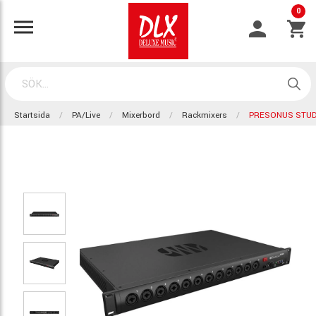
0
Startsida
PA/Live
Mixerbord
Rackmixers
PRESONUS STUDI