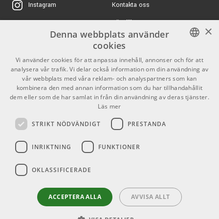
Kontakta oss
Instagram
215 kr/set
Martin Guitar MP540T
Virtual Soundcheck via Capture-programvara gör det
ERA Light
Köpvillkor
X
×
möjligt att testa och justera mixar utan livekälla.
ARTIKELNUMMER 1096815
Denna webbplats använder
Butiken
Youtube
cookies
3918 kr/st
Nätverk och fjärrstyrning
Fender Rumble 40 V3
Varumärken
TikTok
SWEDISH
Vi använder cookies för att anpassa innehåll, annonser och för att
analysera vår trafik. Vi delar också information om din användning av
Med Milan-certifierad AVB-nätverksteknik kan SE 16R
ARTIKELNUMMER 1041233
ENGLISH
GDPR & Cookies
vår webbplats med våra reklam- och analyspartners som kan
integreras med andra enheter i StudioLive Series III-
kombinera den med annan information som du har tillhandahållit
3650 kr/st
systemet. Detta möjliggör utökning av systemet och
dem eller som de har samlat in från din användning av deras tjänster.
Pioneer DDJ-FLX4
Partners
Kontakt
flexibel placering av utrustning.
Läs mer
ARTIKELNUMMER 1078569
Info
STRIKT NÖDVÄNDIGT
PRESTANDA
Via Universal Control och QMix-UC kan mixern styras
Öppettider:
trådlöst, inklusive individuell monitorstyrning.
INRIKTNING
FUNKTIONER
Mån-Fre: 10.00-18.00
Lördag: 11.00-16.00
Användningsområden
OKLASSIFICERADE
Söndag: Stängt
StudioLive SE 16R kan användas som fristående mixer,
Helgdagar
monitor­mixer, ljudinterface eller stagebox. Detta gör den
ACCEPTERA ALLA
AVVISA ALLT
lämplig för liveproduktion, in-ear-system, inspelning och
livestreaming.