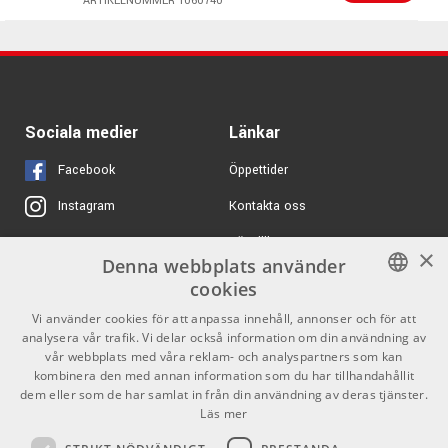
Power Supply
ARTIKELNUMMER 1060740
ARTIKELNUMMER 1073931
ARTIKELNUMMER 1066630
698 kr/st
Palmer PWT 04
ARTIKELNUMMER 1064641
Sociala medier
Länkar
310 kr/st
Hotline HOT-60SS
Facebook
Öppettider
ARTIKELNUMMER 1001299
Kontakta oss
Instagram
Köpvillkor
10008 kr/st
X
Yamaha DGX-670 Black
×
Denna webbplats använder
Butiken
Youtube
ARTIKELNUMMER 1068585
cookies
Varumärken
TikTok
SWEDISH
Vi använder cookies för att anpassa innehåll, annonser och för att
analysera vår trafik. Vi delar också information om din användning av
ENGLISH
GDPR & Cookies
vår webbplats med våra reklam- och analyspartners som kan
kombinera den med annan information som du har tillhandahållit
dem eller som de har samlat in från din användning av deras tjänster.
Partners
Kontakt
Läs mer
Info