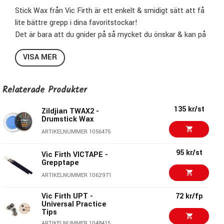
Stick Wax från Vic Firth är ett enkelt & smidigt sätt att få
lite bättre grepp i dina favoritstockar!
Det är bara att du gnider på så mycket du önskar & kan på
så sätt styra hur mycket extragrepp du behöver.
VISA MER
Levereras i en smidig liten burk för kladdfri förvaring.
Specifikationer VICWAX:
Relaterade Produkter
Modellbeteckning:
VICWAX
135 kr/st
Förvaringsburk ingår
Zildjian TWAX2 -
Drumstick Wax
Ger bätte grepp
ARTIKELNUMMER 1056475
Lätt att använda
95 kr/st
Vic Firth VICTAPE -
Grepptape
Vic Firth behöver ingen större presentation...
ARTIKELNUMMER 1062971
Ända sedan Vic, eller Everett Firth som var hans riktiga
Vic Firth UPT -
72 kr/fp
namn, startade sin stocktillverkning 1963 har hans stockar
Universal Practice
ansetts som dom bästa bland slagverkare välden över.
Tips
I deras sortiment finner du allt från stockar i Hickory
ARTIKELNUMMER 1048415