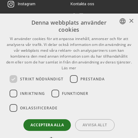
& tryck.
Kontakta oss
Instagram
Fasningen på insidan av stommen är olika beroende på
Köpvillkor
X
trummans storlek.
×
Denna webbplats använder
På dom mindre trummorna är den 45° & på större trummor
Butiken
Youtube
cookies
60°.
Varumärken
TikTok
SWEDISH
Vi använder cookies för att anpassa innehåll, annonser och för att
SONIClear en superhit signerad Mapex!
analysera vår trafik. Vi delar också information om din användning av
ENGLISH
GDPR & Cookies
vår webbplats med våra reklam- och analyspartners som kan
kombinera den med annan information som du har tillhandahållit
Mapex Drums - Ett guldkorn i
dem eller som de har samlat in från din användning av deras tjänster.
Partners
Kontakt
Läs mer
trumvärlden!
Info
STRIKT NÖDVÄNDIGT
PRESTANDA
Hos Mapex finns en vilja att ständigt utvecklas. Både när
Öppettider:
det gäller nya innovationer såsom SONIClear Bearing Egdes
INRIKTNING
FUNKTIONER
Mån-Fre: 10.00-18.00
& Halo Mount som är deras fantastiska rimsupphängning
Lördag: 11.00-16.00
du finner på Saturn Evolution-serien men även att i varje
OKLASSIFICERADE
Söndag: Stängt
prisklass tillverka trummor av så bra kvalité & med så bra
Helgdagar
sound det bara är möjligt & här slutar Mapex aldrig
ACCEPTERA ALLA
AVVISA ALLT
överraska eller flytta gränsen för vad man trodde var
möjligt!