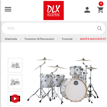
0
Startsida
Trummor & Percussion
Trumset
MAPEX MA528SFDT 