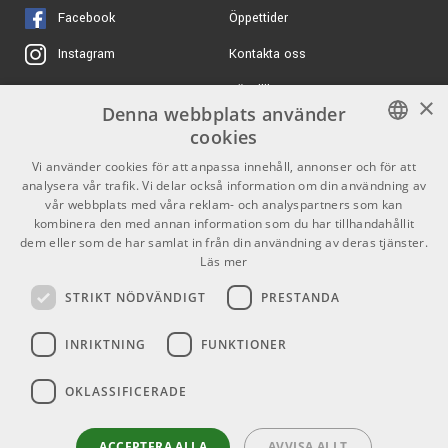
Specifikationer:
Facebook
Öppettider
ARTIKELNUMMER 1078193
Stommar: 7-lagers hardwood
Kontakta oss
Instagram
Bearing edges: handslipade 45° .
Epiphone Electar
3799 kr/st
Century 1939 Lap Steel
Trumstorlekar: 16x14" bas, 10x7" tom, 13×13" floor tom,
Köpvillkor
X
×
Ebony
Denna webbplats använder
14x5" virvel
Butiken
Youtube
ARTIKELNUMMER 1067144
cookies
Skinn: Remo Pinstripe
Inkluderat: 3 st förvarings-/transportpåsar
Varumärken
TikTok
6590 kr/st
SWEDISH
Peavey Bandit 112 -
Vi använder cookies för att anpassa innehåll, annonser och för att
Gitarrförstärkare
analysera vår trafik. Vi delar också information om din användning av
ENGLISH
GDPR & Cookies
FAQ
vår webbplats med våra reklam- och analyspartners som kan
ARTIKELNUMMER 1050941
kombinera den med annan information som du har tillhandahållit
Hur låter Ludwig Breakbeats trots sin kompakta
dem eller som de har samlat in från din användning av deras tjänster.
3787 kr/st
Partners
Kontakt
Focusrite Scarlett
Läs mer
storlek?
16i16 4th Generation
Info
Det låter större än det ser ut tack vare 7-lagers hardwood-
STRIKT NÖDVÄNDIGT
PRESTANDA
ARTIKELNUMMER 1087081
skal och Remo Pinstripe-skinn som ger punchig bastrumma
Öppettider:
och fokuserade toms.
INRIKTNING
FUNKTIONER
Mån-Fre: 10.00-18.00
Lördag: 11.00-16.00
Passar Breakbeats för live-spelningar?
OKLASSIFICERADE
Söndag: Stängt
Ja, kitet är utvecklat för gig i små till medelstora lokaler
Helgdagar
och ger professionell ton,
ACCEPTERA ALLA
AVVISA ALLT