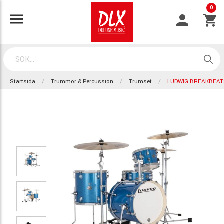
0
Startsida
Trummor & Percussion
Trumset
LUDWIG BREAKBEAT