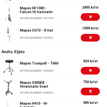
Finish:
Krom
2495 kr/st
Mapex HF1000 -
Typ:
Hi-hatstativ
Falcon Hi-hatstativ
Drivning:
Kedja
ARTIKELNUMMER 1037990
Gummifötter:
Slip-Proof
Dubbelstagade ben
1099 kr/st
Mapex CH72 - X-hat
Konkav benform
Steglöst höj- & sänkbart
ARTIKELNUMMER 1005961
Justerbara spikar för extra fäste
1250 kr/st
Memory Lock
Andra Köpte
Tama HH55F
Justerbar fjäder
ARTIKELNUMMER 1056868
924 kr/st
Mapex Trumpall - T660
1749 kr/st
Yamaha HS740A Hi-Hat
ARTIKELNUMMER 1069640
Mapex Drums - Ett guldkorn i
Stand
trumvärlden!
ARTIKELNUMMER 1018351
750 kr/st
Mapex S400EB -
Virvelstativ Svart
Hos Mapex finns en vilja att ständigt utvecklas. Både när
1733 kr/st
Tama HH315D
ARTIKELNUMMER 1048932
det gäller nya innovationer såsom SONIClear Bearing Egdes
ARTIKELNUMMER 1054220
& Halo Mount som är deras fantastiska rimsupphängning
995 kr/st
Mapex H410 - Hi-
du finner på Saturn Evolution-serien men även att i varje