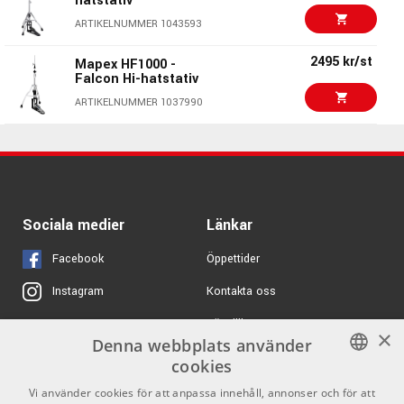
hatstativ
Numark DJ2GO2 Touch
- DJ Contoller
ARTIKELNUMMER 1043593
ARTIKELNUMMER 1064095
2495 kr/st
Mapex HF1000 -
Falcon Hi-hatstativ
ARTIKELNUMMER 1037990
Sociala medier
Länkar
Facebook
Öppettider
Kontakta oss
Instagram
Köpvillkor
X
×
Denna webbplats använder
Butiken
Youtube
cookies
Varumärken
TikTok
SWEDISH
Vi använder cookies för att anpassa innehåll, annonser och för att