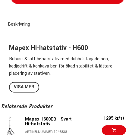
Beskrivning
Mapex Hi-hatstativ - H600
Rubust & lätt hi-hatstativ med dubbelstagade ben,
kedjedrift & konkava ben för ökad stabilitet & lättare
placering av stativen.
H600 har justerbar fjäder så du kan ställa in en bra känsla &
VISA MER
respons beroende på tycke, smak & vikten på överlocket du
använder.
Perfekt att ha i gigriggen då det har en trevlig vikt men är
Relaterade Produkter
stabilt & lättspelat med en kvalité som pallar många &
långa turnéer.
1295 kr/st
Mapex H600EB - Svart
Hi-hatstativ
Specifikationer H-600:
ARTIKELNUMMER 1046838