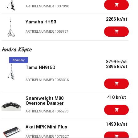
ARTIKELNUMMER 1037990
2266 kr/st
Yamaha HHS3
ARTIKELNUMMER 1058787
1749 kr/st
Yamaha HS740A Hi-Hat
Andra Köpte
Stand
ARTIKELNUMMER 1018351
3799 kr/st
2895 kr/st
Tama HH915D
1733 kr/st
Tama HH315D
ARTIKELNUMMER 1053316
ARTIKELNUMMER 1054220
410 kr/st
Snareweight M80
3495 kr/st
Tama HTC107W
Overtone Damper
ARTIKELNUMMER 1066276
ARTIKELNUMMER 1044035
1490 kr/st
1359 kr/st
Akai MPK Mini Plus
Tama HH205
ARTIKELNUMMER 1078227