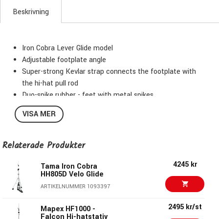
Beskrivning
Iron Cobra Lever Glide model
Adjustable footplate angle
Super-strong Kevlar strap connects the footplate with
the hi-hat pull rod
Duo-spike rubber - feet with metal spikes
Tilt system
VISA MER
Two legs
Double-braced
Quick-set hi-hat clutch
Relaterade Produkter
6-Step tension adjustment
4245 kr
Foldable pedal plate
Tama Iron Cobra
HH805D Velo Glide
Tiltable
ARTIKELNUMMER 1093397
Two-piece heel block for better durability
Additional short hi-hat rod included
2495 kr/st
Mapex HF1000 -
Falcon Hi-hatstativ