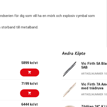
dserien för dig som vill ha en mörk och explosiv cymbal som
n storband till metalband.
sustain och en underbart mörk underton. Dynamiken är helt
rivs lika bra i starkare lägen utan att kvävas eller leverera en
år igenom på ett musikaliskt sätt. Crashegenskaperna hos
t använda som en superstor massiv crash. Stockdefinitionen är
Andra Köpte
riera och där klockan kan vara allt från nästan traditional finish
5899 kr/st
Vic Firth 5A Bl
are på vissa ställen där kulören kan vara mörkare ända till svart.
5AB
ARTIKELNUMMER 10
7199 kr/st
Vic Firth 7A A
med trädruva
ARTIKELNUMMER 10
6444 kr/st
Zildjian 24" K 