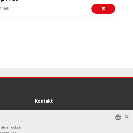
14408
6444 kr/st
Ride
04440
4690 kr/st
 Sweet Crash
55629
20484 kr
 Prestige - Sea
16995 kr
92865
Kontakt
5994 kr/st
Sweet Hi-hat
Info
×
58389
Öppettider:
i delar också
Mån-Fre: 10.00-18.00
s som kan
SWEDISH