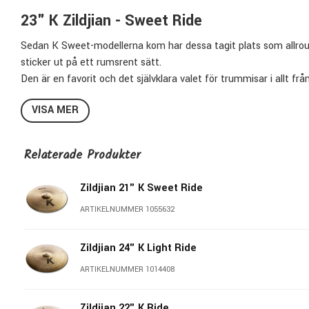
23" K Zildjian - Sweet Ride
Sedan K Sweet-modellerna kom har dessa tagit plats som allroun
sticker ut på ett rumsrent sätt.
Den är en favorit och det självklara valet för trummisar i allt frå
En tunn, snabb och explosiv cymbal med en lagom kontrollerad 
VISA MER
makalös och den öppnar sig på ett ljuvligt sätt vid soft spel men t
för låg volym. Klockan är stor med tydlig accenterat ljud som g
K Sweet Ride är magiska och funkar att kompcrasha på eller at
Relaterade Produkter
tydlig och washen stor, massiv och mörk.
Varje exemplar i serien är unikt där både kulör och hamring kan va
Zildjian 21" K Sweet Ride
till svart- eller lilaspräcklig. Hamringen är unik och kan vara djup
ARTIKELNUMMER 1055632
Specifikationer:
Zildjian 24" K Light Ride
Storlek:
23"
Modell:
Sweet Ride
ARTIKELNUMMER 1014408
Legering:
Zildjians Secret Family B20 Alloy
Finish:
Traditional/Raw
Zildjian 22" K Ride