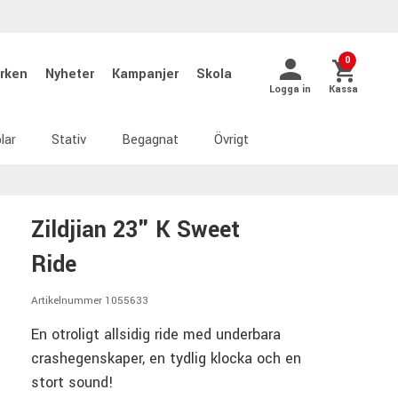
0
rken
Nyheter
Kampanjer
Skola
Logga in
Kassa
lar
Stativ
Begagnat
Övrigt
Zildjian 23" K Sweet
Ride
Artikelnummer 1055633
En otroligt allsidig ride med underbara
crashegenskaper, en tydlig klocka och en
stort sound!