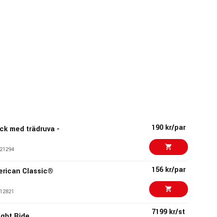
190 kr/par
ack med trädruva -
21294
156 kr/par
merican Classic®
12821
7199 kr/st
Light Ride