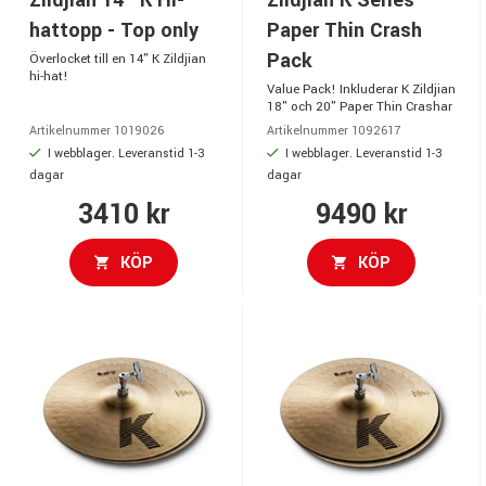
Zildjian 14" K Hi-
Zildjian K Series
hattopp - Top only
Paper Thin Crash
Pack
Överlocket till en 14" K Zildjian
hi-hat!
Value Pack! Inkluderar K Zildjian
18" och 20" Paper Thin Crashar
Artikelnummer 1019026
Artikelnummer 1092617
I webblager. Leveranstid 1-3
I webblager. Leveranstid 1-3
dagar
dagar
3410 kr
9490 kr
KÖP
KÖP