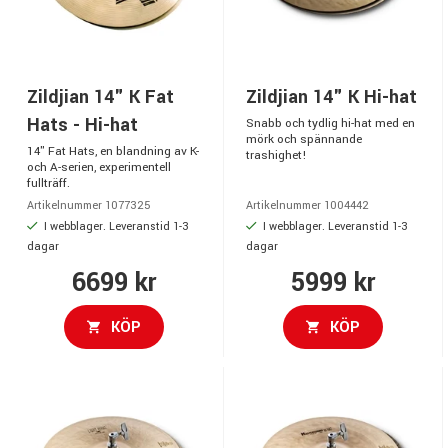
Zildjian 14" K Fat
Zildjian 14" K Hi-hat
Hats - Hi-hat
Snabb och tydlig hi-hat med en
mörk och spännande
14" Fat Hats, en blandning av K-
trashighet!
och A-serien, experimentell
fullträff.
Artikelnummer 1077325
Artikelnummer 1004442
I webblager. Leveranstid 1-3
I webblager. Leveranstid 1-3
dagar
dagar
6699 kr
5999 kr
KÖP
KÖP