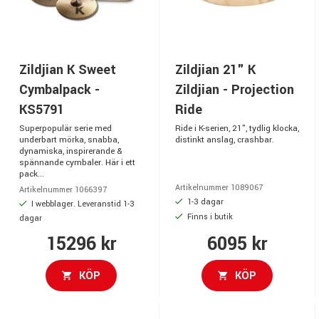
Zildjian K Sweet
Zildjian 21" K
Cymbalpack -
Zildjian - Projection
KS5791
Ride
Superpopulär serie med
Ride i K-serien, 21", tydlig klocka,
underbart mörka, snabba,
distinkt anslag, crashbar.
dynamiska, inspirerande &
spännande cymbaler. Här i ett
pack...
Artikelnummer 1089067
Artikelnummer 1066397
1-3 dagar
I webblager. Leveranstid 1-3
Finns i butik
dagar
15296 kr
6095 kr
KÖP
KÖP