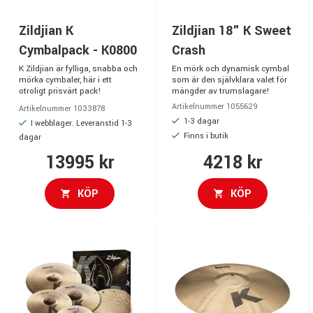
Zildjian K
Zildjian 18" K Sweet
Cymbalpack - K0800
Crash
K Zildjian är fylliga, snabba och
En mörk och dynamisk cymbal
mörka cymbaler, här i ett
som är den självklara valet för
otroligt prisvärt pack!
mängder av trumslagare!
Artikelnummer 1055629
Artikelnummer 1033878
1-3 dagar
I webblager. Leveranstid 1-3
Finns i butik
dagar
13995 kr
4218 kr
KÖP
KÖP