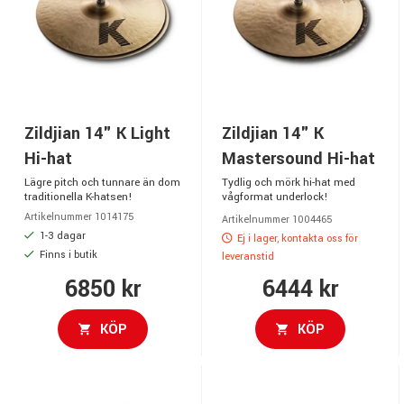
Zildjian 14" K Light
Zildjian 14" K
Hi-hat
Mastersound Hi-hat
Lägre pitch och tunnare än dom
Tydlig och mörk hi-hat med
traditionella K-hatsen!
vågformat underlock!
Artikelnummer 1014175
Artikelnummer 1004465
1-3 dagar
Ej i lager, kontakta oss för
Finns i butik
leveranstid
6850 kr
6444 kr
KÖP
KÖP