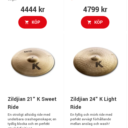
4444 kr
4799 kr
KÖP
KÖP
Zildjian 21" K Sweet
Zildjian 24" K Light
Ride
Ride
En otroligt allsidig ride med
En fyllig och mörk ride med
underbara crashegenskaper, en
perfekt avvägt förhållande
tydlig klocka och en perfekt
mellan anslag och wash!