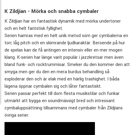
K Zildjian - Mörka och snabba cymbaler
K Zildjian har en fantastisk dynamik med mörka undertoner
och en helt fantstisk fyllighet.
Serien hamras med en helt unik metod som ger cymbalerna en
torr, låg pitch och en skimrande ljudkaraktär. Beroende på hur
de spelas kan de få antingen en intensiv eller en mer mogen
klang. K-serien har länge varit populär i jazzkretsar men även
bland funk- och rocktrummisar. Smeker du den kommer den att
smyga men ger du den en mera burdus behandling så
exploderar den och är elak med en härlig trashighet. I båda
lägena öppnar cymbalen sig och låter fantastiskt.
Serien passar perfekt till dom flesta musikstilar och funkar
utmärkt att bygga en soundmässigt bred och intressant
cymbaluppsättning tillsammans med cymbaler från Zildjians
övriga serier.