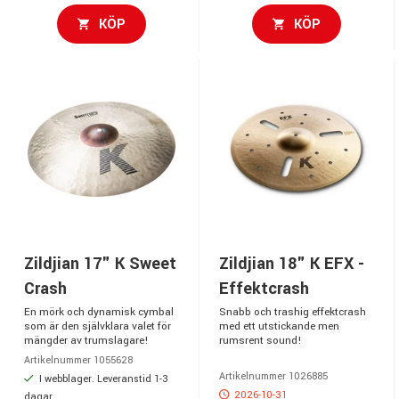
KÖP
KÖP
Zildjian 17" K Sweet
Zildjian 18" K EFX -
Crash
Effektcrash
En mörk och dynamisk cymbal
Snabb och trashig effektcrash
som är den självklara valet för
med ett utstickande men
mängder av trumslagare!
rumsrent sound!
Artikelnummer 1055628
Artikelnummer 1026885
I webblager. Leveranstid 1-3
2026-10-31
dagar