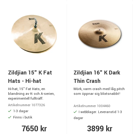
Zildjian 15" K Fat
Zildjian 16" K Dark
Hats - Hi-hat
Thin Crash
Hi-hat, 15" Fat Hats, en
Mörk, varm crash med låg pitch
blandning av K- och A-serien,
som öppnar sig blixtsnabbt!
experimentell fullträff.
Artikelnummer 1077326
Artikelnummer 1004460
1-3 dagar
I webblager. Leveranstid 1-3
Finns i butik
dagar
7650 kr
3899 kr