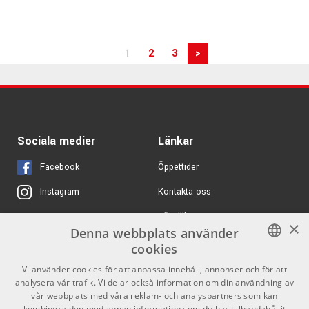
1
2
3
>
Sociala medier
Länkar
Facebook
Öppettider
Kontakta oss
Instagram
Köpvillkor
X
×
Denna webbplats använder
Butiken
Youtube
cookies
Varumärken
TikTok
SWEDISH
Vi använder cookies för att anpassa innehåll, annonser och för att
analysera vår trafik. Vi delar också information om din användning av
ENGLISH
GDPR & Cookies
vår webbplats med våra reklam- och analyspartners som kan
kombinera den med annan information som du har tillhandahållit