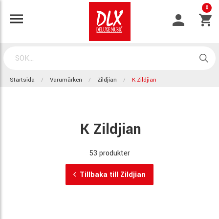
0
Startsida
Varumärken
Zildjian
K Zildjian
K Zildjian
53 produkter
Tillbaka till Zildjian