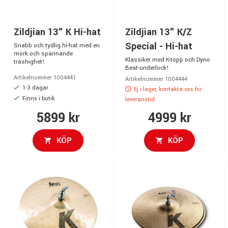
Zildjian 13" K Hi-hat
Zildjian 13" K/Z
Special - Hi-hat
Snabb och tydlig hi-hat med en
mörk och spännande
Klassiker med K-topp och Dyno
trashighet!
Beat-underlock!
Artikelnummer 1004441
Artikelnummer 1004444
1-3 dagar
Ej i lager, kontakta oss för
Finns i butik
leveranstid
5899 kr
4999 kr
KÖP
KÖP