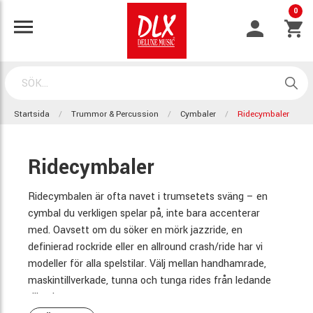
0
Startsida
Trummor & Percussion
Cymbaler
Ridecymbaler
Ridecymbaler
Ridecymbalen är ofta navet i trumsetets sväng – en
cymbal du verkligen spelar på, inte bara accenterar
med. Oavsett om du söker en mörk jazzride, en
definierad rockride eller en allround crash/ride har vi
modeller för alla spelstilar. Välj mellan handhamrade,
maskintillverkade, tunna och tunga rides från ledande
tillverkare.