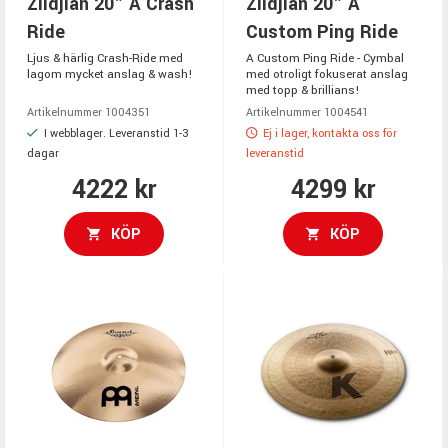
Zildjian 20" A Crash
Zildjian 20" A
Ride
Custom Ping Ride
Ljus & härlig Crash-Ride med
A Custom Ping Ride - Cymbal
lagom mycket anslag & wash!
med otroligt fokuserat anslag
med topp & brillians!
Artikelnummer 1004351
Artikelnummer 1004541
I webblager. Leveranstid 1-3
Ej i lager, kontakta oss för
dagar
leveranstid
4222 kr
4299 kr
KÖP
KÖP