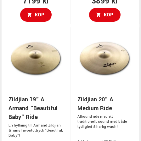
7199 kr
3899 kr
KÖP
KÖP
Zildjian 19" A
Zildjian 20" A
Armand "Beautiful
Medium Ride
Baby" Ride
Allround ride med ett
traditionellt sound med både
En hyllning till Armand Zildjian
tydlighet & härlig wash!
& hans favorituttryck "Beautiful,
Baby"!