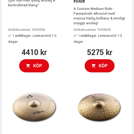
Ride
Ljus ride med tydlig anslag &
kontrollerad klang!
A Custom Medium Ride -
Fantastiskt allround med
massa härlig brillians & otroligt
snyggt anslag!
Artikelnummer 1004356
Artikelnummer 1004538
I webblager. Leveranstid 1-3
I webblager. Leveranstid 1-3
dagar
dagar
4410 kr
5275 kr
KÖP
KÖP