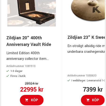
Zildjian 23" K Swee
Zildjian 20" 400th
Anniversary Vault Ride
En otroligt allsidig ride 
underbara crashegenskap
Limited Edition 400th
tydlig klocka och en stor
anniversary collector item
cymbal from Zildjian Family's
Artikelnummer
1081913
Private Vault - Only 4pc in
1-3 dagar
Scandinavia
Artikelnummer
1055633
Finns i butik
I webblager. Leveranstid 1-
28924 kr
22995 kr
7399 kr
KÖP
KÖP