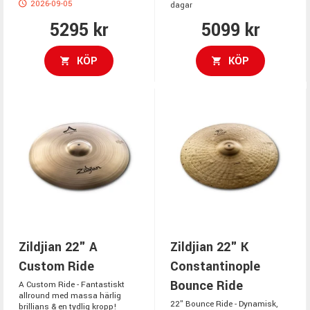
2026-09-05
dagar
5295 kr
5099 kr
KÖP
KÖP
Zildjian 22" A
Zildjian 22" K
Custom Ride
Constantinople
Bounce Ride
A Custom Ride - Fantastiskt
allround med massa härlig
22" Bounce Ride - Dynamisk,
brillians & en tydlig kropp!