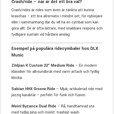
Crash/ride – när är det ett bra val?
Crash/rides är rides som även är tänkta att kunna
kraschas – ett bra alternativ i mindre set, för nybörjare
eller i sammanhang där du vill ha en cymbal som kan
göra allt. De är ofta lättare, med snabbare respons och
tydligare sustain vid hårdare anslag.
Exempel på populära ridecymbaler hos DLX
Music
Zildjian K Custom 22" Medium Ride
– En modern
klassiker för allroundbruk med varm attack och tydlig
klocka.
Sabian HHX Groove Ride
– Mjuk, artikulerad ride med
jazzig karaktär – perfekt för funk och fusion.
Meinl Byzance Dual Ride
– Rå, handhamrad yta
med tydlig ping och mörkt, trashigt wash.