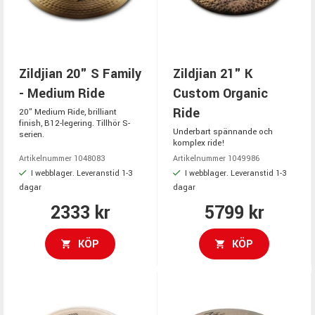
Zildjian 20" S Family
Zildjian 21" K
- Medium Ride
Custom Organic
Ride
20" Medium Ride, brilliant
finish, B12-legering. Tillhör S-
Underbart spännande och
serien.
komplex ride!
Artikelnummer 1048083
Artikelnummer 1049986
I webblager. Leveranstid 1-3
I webblager. Leveranstid 1-3
dagar
dagar
2333 kr
5799 kr
KÖP
KÖP