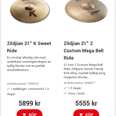
Zildjian 21" K Sweet
Zildjian 21" Z
Ride
Custom Mega Bell
Ride
En otroligt allsidig ride med
underbara crashegenskaper, en
21 tum Z Custom Mega Bell
tydlig klocka och en perfekt
Ride, Zildjians Secret Family
stockdefinition!
B20 Alloy, mycket tydligt ping,
megastor klocka,...
Artikelnummer 1084677
Artikelnummer 1055632
1-3 dagar
I webblager. Leveranstid 1-3
Finns i butik
dagar
5899 kr
5555 kr
KÖP
KÖP