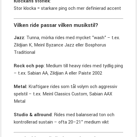
Klockans storlek
:
Stor klocka = starkare ping och mer definierad accent
Vilken ride passar vilken musikstil?
Jazz
: Tunna, mörka rides med mycket ”wash” – t.ex.
Zildjian K, Meinl Byzance Jazz eller Bosphorus
Traditional
Rock och pop
: Medium till heavy rides med tydlig ping
– t.ex. Sabian AA, Zildjian A eller Paiste 2002
Metal
: Kraftigare rides som tål volym och aggressiv
spelstil – t.ex. Meinl Classics Custom, Sabian AAX
Metal
Studio & allround
: Rides med balanserad ton och
kontrollerad sustain – ofta 20–21" medium vikt