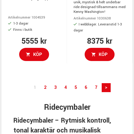
unik, mystisk & helt underbar
ride designad tillsammans med
Kenny Washington!
Artikelnummer 1004539
Artikelnummer 1030638
1-3 dagar
I webblager. Leveranstid 1-3
Finns i butik
dagar
5555 kr
8375 kr
KÖP
KÖP
1
2
3
4
5
6
7
>
Ridecymbaler
Ridecymbaler – Rytmisk kontroll,
tonal karaktär och musikalisk