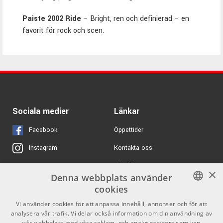
Paiste 2002 Ride
– Bright, ren och definierad – en
favorit för rock och scen.
Sociala medier
Länkar
Facebook
Öppettider
Kontakta oss
Instagram
Köpvillkor
X
×
Denna webbplats använder
Butiken
Youtube
cookies
Varumärken
TikTok
SWEDISH
Vi använder cookies för att anpassa innehåll, annonser och för att
analysera vår trafik. Vi delar också information om din användning av
ENGLISH
GDPR & Cookies
vår webbplats med våra reklam- och analyspartners som kan