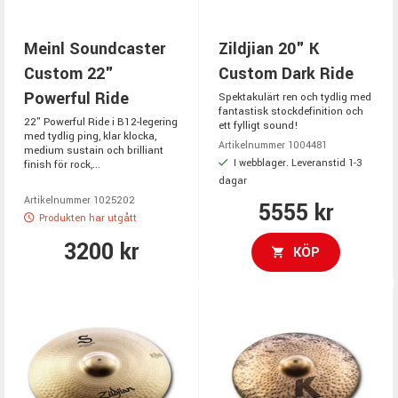
Meinl Soundcaster
Zildjian 20" K
Custom 22"
Custom Dark Ride
Powerful Ride
Spektakulärt ren och tydlig med
fantastisk stockdefinition och
22" Powerful Ride i B12-legering
ett fylligt sound!
med tydlig ping, klar klocka,
Artikelnummer 1004481
medium sustain och brilliant
I webblager. Leveranstid 1-3
finish för rock,...
dagar
Artikelnummer 1025202
5555 kr
Produkten har utgått
3200 kr
KÖP