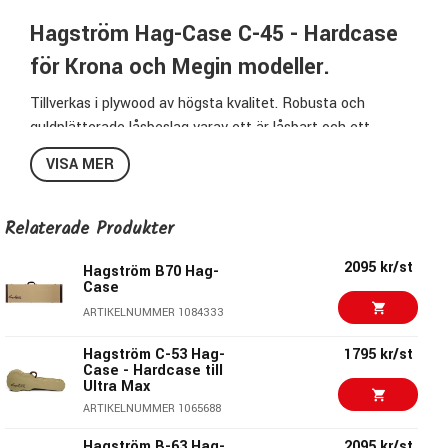
Hagström Hag-Case C-45 - Hardcase
för Krona och Megin modeller.
Tillverkas i plywood av högsta kvalitet. Robusta och
guldplätterade låsbeslag varav ett är låsbart och ett
mjukt, ergonomiskt handtag.
VISA MER
Specifikation HagCase:
Relaterade Produkter
Passar:
Krona och Megin modeller
Modellbeteckning:
C45
2095 kr/st
Hagström B70 Hag-
Färg:
Beige
Case
Tillverkat av robust plywood
ARTIKELNUMMER 1084333
Behagligt bärhandtag
Hagström C-53 Hag-
1795 kr/st
Case - Hardcase till
Ultra Max
Hagström - En svensk klassiker!
ARTIKELNUMMER 1065688
Likt svenska popartister och sportstjärnor satte Hagström
Hagström B-63 Hag-
2095 kr/st