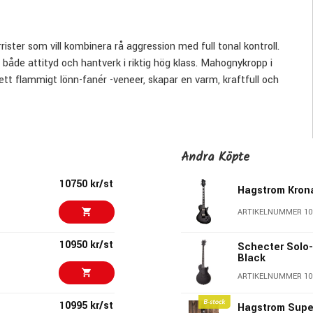
ister som vill kombinera rå aggression med full tonal kontroll.
 både attityd och hantverk i riktig hög klass. Mahognykropp i
 flammigt lönn-fanér -veneer, skapar en varm, kraftfull och
bilitet, respons och spelkänsla.
mickar, specialdesignade för Krona. Agent-X i halsläge
rator i stalläge ger hög output, skarpa attacker och aggressiv
Andra Köpte
der coil-split för glittrande singlecoil-sound.
10750 kr/st
Hagstrom Kron
ons, samtidigt som den CNC-frästa hardtail-stallösningen i
ustain. Stainless steel medium jumbo-band ökar livslängden
ARTIKELNUMMER 10
bara Hagstrom-stämskruvar med 19:1 utväxling ger stabil
tudio.
10950 kr/st
Schecter Solo-I
Black
ARTIKELNUMMER 10
g
10995 kr/st
Hagstrom Supe