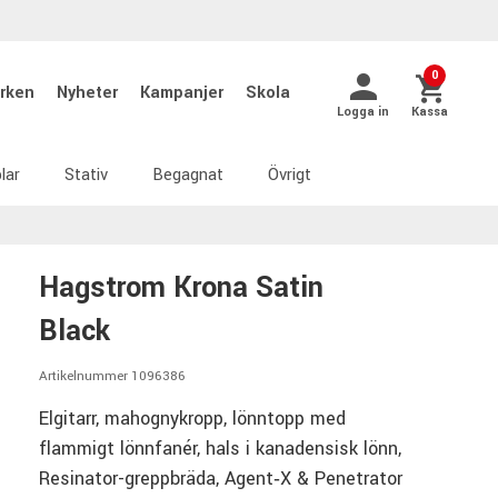
0
rken
Nyheter
Kampanjer
Skola
Logga in
Kassa
lar
Stativ
Begagnat
Övrigt
Hagstrom Krona Satin
Black
Artikelnummer 1096386
Elgitarr, mahognykropp, lönntopp med
flammigt lönnfanér, hals i kanadensisk lönn,
Resinator-greppbräda, Agent‑X & Penetrator