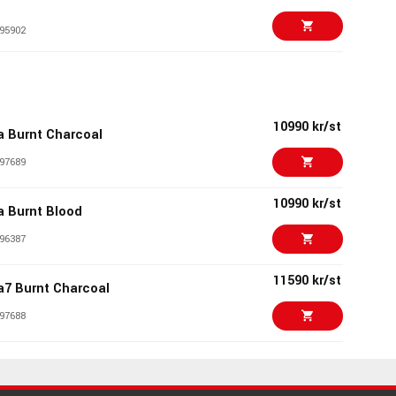
95902
11082 kr/st
ck Satin
74574
10990 kr/st
a Burnt Charcoal
26506 kr/st
 Vintage Black
97689
76385
10990 kr/st
a Burnt Blood
21690 kr/st
tune Ben Weinman
k
96387
74638
11590 kr/st
a7 Burnt Charcoal
7199 kr/st
Max Satin Black -
97688
58403
11590 kr/st
a7 Burnt Blood
15690 kr/st
l Junior Ebony
96388