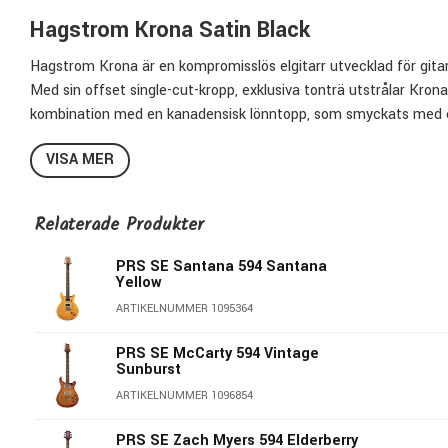
Hagstrom Krona Satin Black
Hagstrom Krona är en kompromisslös elgitarr utvecklad för gitarr
Med sin offset single-cut-kropp, exklusiva tonträ utstrålar Krona
kombination med en kanadensisk lönntopp, som smyckats med ett
sustainrik grund, medan halsen i kanadensisk lönn bidrar med sta
VISA MER
I centrum för Krona's karaktär finns två nyutvecklade Hagstrom-
levererar fyllig klarhet och definierad artikulation, medan Penet
Relaterade Produkter
bett. Båda använder AlNiCo 5-magneter och varje tonkontroll erbju
PRS SE Santana 594 Santana
Den längre mensuren på 25,5” ger extra tydlighet och stram resp
Yellow
solitt stål och string-through-konstruktion producerar massiv s
ARTIKELNUMMER 1095364
dramatiskt och ger en mjuk, snabb och tonstark spelkänsla. Lås
stämning och snabba strängbyten – perfekt för både scen och s
PRS SE McCarty 594 Vintage
Sunburst
Funktioner
ARTIKELNUMMER 1096854
Offset single-cut design med markerad German Carve-välvnin
PRS SE Zach Myers 594 Elderberry