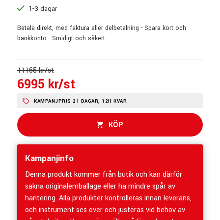
1-3 dagar
Betala direkt, med faktura eller delbetalning - Spara kort och
bankkonto - Smidigt och säkert
11165 kr/st
6995 kr/st
KAMPANJPRIS 21 DAGAR, 12H KVAR
KÖP
Kampanjinfo
Denna produkt kommer från butik och kan därför
sakna originalemballage eller ha mindre spår av
hantering. Alla produkter kontrolleras innan leverans,
och instrument ses över och justeras vid behov av