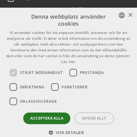
ARTIKELNUMMER 1055540
Köpvillkor
X
×
Denna webbplats använder
11690 kr/st
Marshall SV20C Combo
Butiken
Youtube
cookies
ARTIKELNUMMER 1057238
Varumärken
TikTok
SWEDISH
Vi använder cookies för att anpassa innehåll, annonser och för att
analysera vår trafik. Vi delar också information om din användning av
ENGLISH
GDPR & Cookies
12961 kr/st
Fender Tone Master
vår webbplats med våra reklam- och analyspartners som kan
Deluxe Reverb
kombinera den med annan information som du har tillhandahållit
dem eller som de har samlat in från din användning av deras tjänster.
ARTIKELNUMMER 1060907
Partners
Kontakt
Läs mer
11590 kr
Info
Marshall ST20C Combo
STRIKT NÖDVÄNDIGT
PRESTANDA
Öppettider:
ARTIKELNUMMER 1086108
INRIKTNING
FUNKTIONER
Mån-Fre: 10.00-18.00
Lördag: 11.00-16.00
OKLASSIFICERADE
Söndag: Stängt
Helgdagar
ACCEPTERA ALLA
AVVISA ALLT
VISA DETALJER