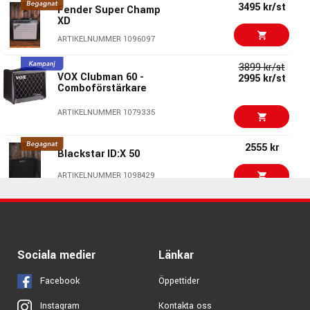
3495 kr/st
Fender Super Champ
ARTIKELNUMMER 1048481
XD
12513 kr/st
ENGL Ironball Combo
ARTIKELNUMMER 1096097
Celestion V30
3899 kr/st
ARTIKELNUMMER 1091467
VOX Clubman 60 -
2995 kr/st
Comboförstärkare
10390 kr/st
Peavey Classic 20 112
Combo
ARTIKELNUMMER 1079335
ARTIKELNUMMER 1084470
2555 kr
Blackstar ID:X 50
12490 kr/st
Peavey Invective. 112
20 Watt Combo
ARTIKELNUMMER 1098429
ARTIKELNUMMER 1084471
3260 kr/st
9695 kr/st
VOX Cambridge 50 -
Laney Digbeth DB200-
2999 kr/st
50W gitarrförstärkare
210 Combo
ARTIKELNUMMER 1091262
Sociala medier
Länkar
ARTIKELNUMMER 1063145
Facebook
Öppettider
7799 kr/st
Marshall DSL40CR
Combo
Kontakta oss
Instagram