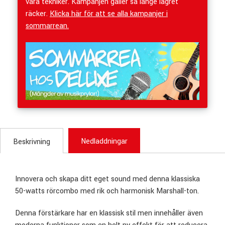
våra tekniker. Kampanjen gäller så länge lagret
räcker.
Klicka här för att se alla kampanjer i
sommarrean.
Nedladdningar
Beskrivning
Innovera och skapa ditt eget sound med denna klassiska
50-watts rörcombo med rik och harmonisk Marshall-ton.
Denna förstärkare har en klassisk stil men innehåller även