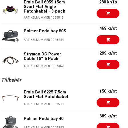
ARTIKELNUMMER 1085693
Ernie Ball 6059 15cm
280 kr/fp
Svart Flat Angle
Patchkabel - 3-pack
2018 kr/st
MXR M238 ISO-Brick
ARTIKELNUMMER 1065546
ARTIKELNUMMER 1045740
469 kr/st
Palmer Pedalbay 50S
2444 kr
ARTIKELNUMMER 1043254
Friedman Power Grid
1895 kr
10
299 kr/st
Strymon DC Power
ARTIKELNUMMER 1092124
Cable 18" 5 Pack
ARTIKELNUMMER 1057362
320 kr
Dunlop ECB003EU 9V-
adapter
1299 kr/st
MXR M239 Mini ISO-
Tillbehör
Brick Power Supply
ARTIKELNUMMER 1097233
150 kr/st
ARTIKELNUMMER 1059270
Ernie Ball 6225 7,5cm
295 kr/st
Electro Harmonix EU-
Svart Flat Patchkabel
9DC-500
2018 kr/st
ARTIKELNUMMER 1061508
Strymon Ojai
ARTIKELNUMMER 1005643
ARTIKELNUMMER 1048923
689 kr/st
Palmer Pedalbay 40
689 kr/st
ARTIKELNUMMER 1043253