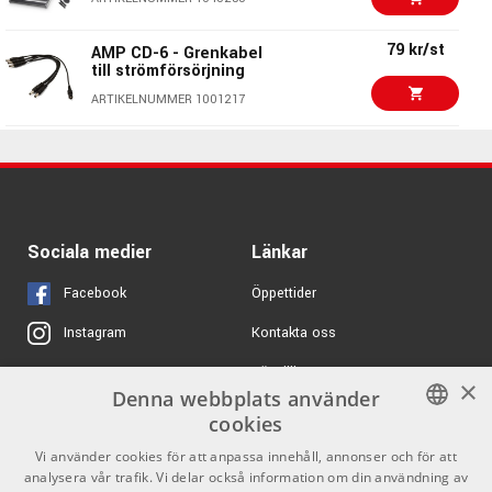
Palmer PWT 04
ARTIKELNUMMER 1064641
79 kr/st
AMP CD-6 - Grenkabel
till strömförsörjning
2018 kr/st
ARTIKELNUMMER 1001217
MXR M238 ISO-Brick
ARTIKELNUMMER 1045740
Ernie Ball 6224
1295 kr/fp
Multipack - Svart Flat
Patchkabel
999 kr/st
Black Sheep Power
ARTIKELNUMMER 1061507
Two
ARTIKELNUMMER 1060384
Ernie Ball 6221 15cm
415 kr/fp
Sociala medier
Länkar
Svart Flat Patchkabel
- 3-pack
Facebook
Öppettider
ARTIKELNUMMER 1061505
Kontakta oss
Instagram
1750 kr/st
Ernie Ball EB-6191 Volt
Power Supply
Köpvillkor
X
×
Denna webbplats använder
ARTIKELNUMMER 1066630
Butiken
Youtube
cookies
289 kr/m
3M SJ-3540 Dual Lock
Varumärken
TikTok
SWEDISH
Vi använder cookies för att anpassa innehåll, annonser och för att
Black
analysera vår trafik. Vi delar också information om din användning av
ENGLISH
GDPR & Cookies