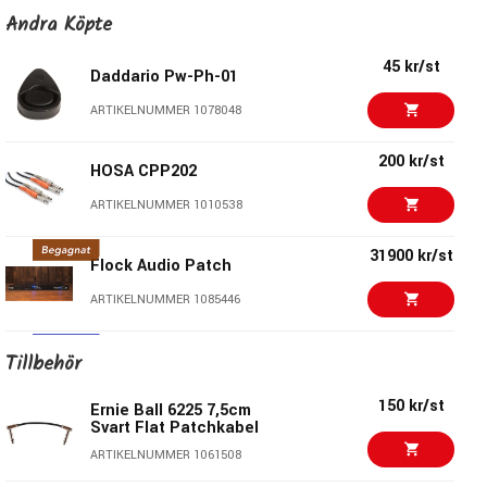
Electro Harmonix EU-
160 kr/st
Andra Köpte
24DC-3000C - Cord
Only
45 kr/st
ARTIKELNUMMER 1042963
Daddario Pw-Ph-01
227 kr/st
ARTIKELNUMMER 1078048
Electro Harmonix EU-
12AC-1000
200 kr/st
ARTIKELNUMMER 1018123
HOSA CPP202
295 kr/st
ARTIKELNUMMER 1010538
Electro Harmonix EU-
9DC-500
31900 kr/st
ARTIKELNUMMER 1005643
Flock Audio Patch
617 kr/st
ARTIKELNUMMER 1085446
Electro Harmonix
SWITCHBLADE+
20652 kr/st
ARTIKELNUMMER 1035590
Tillbehör
Line6 Helix Stadium
18358 kr/st
Floor
699 kr/st
Electro Harmonix Nano
150 kr/st
Ernie Ball 6225 7,5cm
Clone
ARTIKELNUMMER 1092136
Svart Flat Patchkabel
ARTIKELNUMMER 1010156
ARTIKELNUMMER 1061508
699 kr/st
Pedaltrain Nano+ with