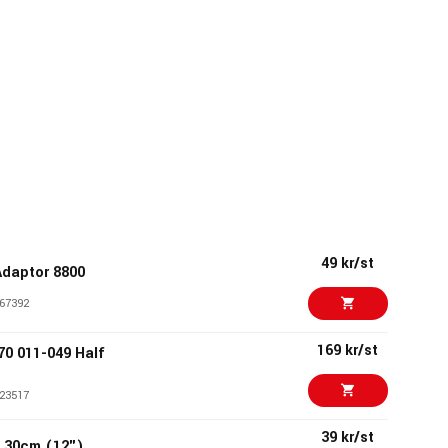
49 kr/st
Adaptor 8800
67392
169 kr/st
0 011-049 Half
23517
39 kr/st
0 30cm (12")