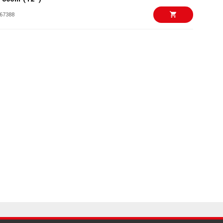
67388
50 kr/st
x 4 50cm (20")
79282
65 kr/st
ecial Flex 2200
77795
49 kr/st
wer cable 2.1mm
th ends 15cm
65612
55 kr/st
wer cable 2.1mm
th ends 61cm
54988
45 kr/st
0 80cm