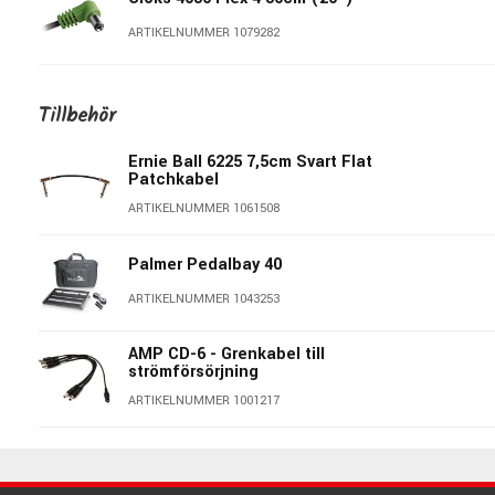
ARTIKELNUMMER 1079282
Cioks 4030 Flex 4 30cm (12")
Tillbehör
ARTIKELNUMMER 1079281
Ernie Ball 6225 7,5cm Svart Flat
Patchkabel
Cioks Flex 1030 30cm (12")
ARTIKELNUMMER 1061508
ARTIKELNUMMER 1067388
Palmer Pedalbay 40
Cioks Flex 1050 50cm
ARTIKELNUMMER 1043253
ARTIKELNUMMER 1077188
AMP CD-6 - Grenkabel till
strömförsörjning
Cioks Flex 1080 80cm
ARTIKELNUMMER 1001217
ARTIKELNUMMER 1077189
Ernie Ball 6224 Multipack - Svart
Flat Patchkabel
Cioks Cable Special Flex 2200