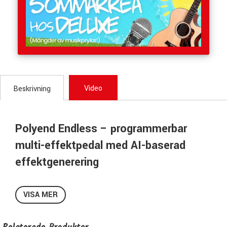
Video
Beskrivning
Polyend Endless – programmerbar
multi-effektpedal med AI-baserad
effektgenerering
Polyend Endless är en multi-effektpedal som fungerar som
en öppen plattform för att skapa, ladda och spela egna
VISA MER
effekter. Med det integrerade PLAYGROUND-systemet kan
användaren beskriva en effekt i text eller utveckla egna