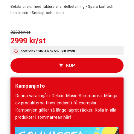
Betala direkt, med faktura eller delbetalning - Spara kort och
bankkonto - Smidigt och säkert
3333 kr/st
2999 kr/st
KAMPANJPRIS 2 DAGAR, 13H KVAR
KÖP
Kampanjinfo
Denna vara ingår i Deluxe Music Sommarrea. Många
av produkterna finns endast i få exemplar.
Kampanjen gäller så länge lagret räcker. Kolla in alla
produkter i sommarrean
här!