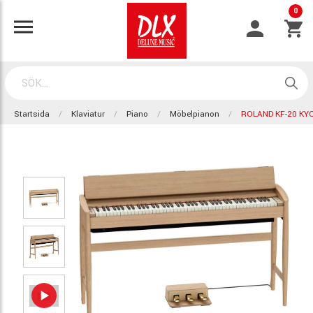
0
Startsida
Klaviatur
Piano
Möbelpianon
ROLAND KF-20 KY