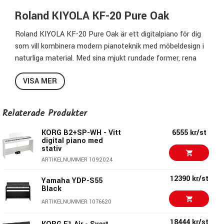
Roland KIYOLA KF-20 Pure Oak
Roland KIYOLA KF-20 Pure Oak är ett digitalpiano för dig
som vill kombinera modern pianoteknik med möbeldesign i
naturliga material. Med sina mjukt rundade former, rena
linjer och vackra ekfinish passar modellen lika bra i
VISA MER
vardagsrummet som i studion eller det kreativa hemmet.
Designen är inspirerad av japanskt hantverk och
Relaterade Produkter
skandinavisk enkelhet. Resultatet är ett instrument som
inte bara är byggt för att spelas på, utan också för att bli
KORG B2+SP-WH - Vitt
6555 kr/st
en naturlig del av inredningen. Pure Oak-utförandet lyfter
digital piano med
stativ
fram träets karaktär och ger pianot ett varmt, lugnt och
ARTIKELNUMMER 1092024
exklusivt uttryck.
12390 kr/st
Yamaha YDP-S55
Design med fokus på form och
Black
material
ARTIKELNUMMER 1076620
18444 kr/st
KIYOLA KF-20 har en tydlig möbelkänsla där trä, form och