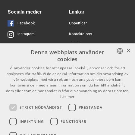
12390 kr/st
ARTIKELNUMMER 1081950
Yamaha YDP-S55
PHA-50 hybridklaviatur med 88 tangenter
Sociala medier
Länkar
Black
Hammarmekanik med escapement
ARTIKELNUMMER 1076620
Facebook
Öppettider
Yta med ebony/ivory-feel
Tre pedaler med kontinuerlig avkänning
Kontakta oss
Instagram
25795 kr/st
Roland HP704 Light
Rolands pianoteknik
Oak
Köpvillkor
X
×
ARTIKELNUMMER 1061050
Denna webbplats använder
KF-20 använder Roland Piano Reality Modeling för att
Butiken
Youtube
cookies
leverera ett uttrycksfullt och dynamiskt pianoljud. Vid spel
10490 kr/st
Casio AP-470 BK
med grand piano-ljud får du obegränsad polyfoni för
Varumärken
TikTok
SWEDISH
Vi använder cookies för att anpassa innehåll, annonser och för att
solospel. Totalt finns 54 ljud i instrumentet, inklusive
analysera vår trafik. Vi delar också information om din användning av
ARTIKELNUMMER 1082330
ENGLISH
GDPR & Cookies
vår webbplats med våra reklam- och analyspartners som kan
elpiano, orgel och cembalo.
kombinera den med annan information som du har tillhandahållit
13969 kr
Yamaha YDP-S35
dem eller som de har samlat in från din användning av deras tjänster.
Black
Smarta funktioner
Partners
Kontakt
Läs mer
ARTIKELNUMMER 1096625
Bluetooth Audio och MIDI
Info
STRIKT NÖDVÄNDIGT
PRESTANDA
Stöd för Roland Piano App
Öppettider:
USB-C (MIDI/Audio)
INRIKTNING
FUNKTIONER
Mån-Fre: 10.00-18.00
USB-A för minne
Lördag: 11.00-16.00