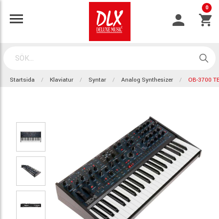
0
Startsida
Klaviatur
Syntar
Analog Synthesizer
OB-3700 T