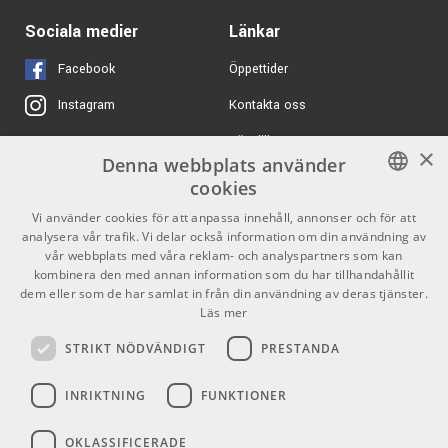
36690 kr/st
Sequential Trigon-6
triangle, saw, variable pulse
Keyboard
Sociala medier
Länkar
Dedicated front-panel X-Mod control for through-zero
ARTIKELNUMMER 1078608
FM
Facebook
Öppettider
Classic SEM state variable filter with lowpass, highpass,
KORG Minilogue-xd
6333 kr/st
Kontakta oss
Instagram
notch and selectable bandpass mode
Polyphonic Analog
Synthesizer
2 freely assignable LFOs with triangle, saw, reverse saw,
Köpvillkor
X
ARTIKELNUMMER 1059145
×
square, and stepped random shapes
Denna webbplats använder
Butiken
Youtube
2 freely assignable DADSR envelopes with optional
15190 kr/st
cookies
Supercritical Redshift
velocity modulation
6
Varumärken
TikTok
SWEDISH
Vi använder cookies för att anpassa innehåll, annonser och för att
Vintage knob introduces organic inconsistencies per
ARTIKELNUMMER 1084051
analysera vår trafik. Vi delar också information om din användning av
ENGLISH
GDPR & Cookies
voice
vår webbplats med våra reklam- och analyspartners som kan
Multimode arpeggiator and 64-step polyphonic
kombinera den med annan information som du har tillhandahållit
dem eller som de har samlat in från din användning av deras tjänster.
sequencer with ties and rests
Partners
Kontakt
Läs mer
Overdrive control
Info
Two digital effect generators: one dedicated reverb and
STRIKT NÖDVÄNDIGT
PRESTANDA
one multi-effect
Öppettider:
63.5 cm x 32.4 cm x 11.2 cm)
INRIKTNING
FUNKTIONER
Mån-Fre: 10.00-18.00
Weight 7.7kg
Lördag: 11.00-16.00
OKLASSIFICERADE
Söndag: Stängt