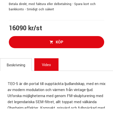
Betala direkt, med faktura eller delbetalning - Spara kort och
bankkonto - Smidigt och säkert
16090 kr/st
KÖP
Video
Beskrivning
TEO-5 är din portal till oupptäckta ljudlandskap, med en mix
av modern modulation och värmen från vintage-ljud.
Utforska möjligheterna med genom FM-skulpturering med
det legendariska SEM-filtret, allt toppat med välkända
Oberheim-effekter. Kompakt, prisvärd och fullspäckad med