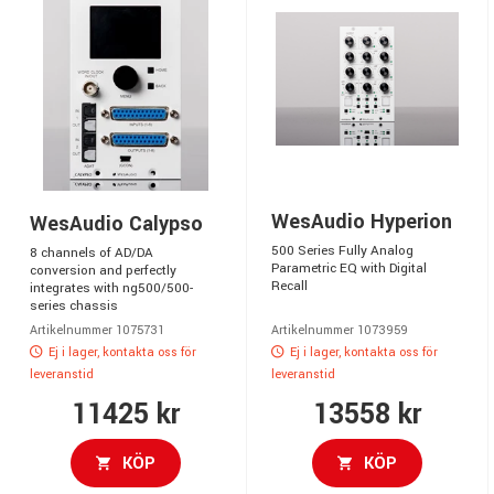
WesAudio Hyperion
WesAudio Calypso
500 Series Fully Analog
8 channels of AD/DA
Parametric EQ with Digital
conversion and perfectly
Recall
integrates with ng500/500-
series chassis
Artikelnummer 1075731
Artikelnummer 1073959
Ej i lager, kontakta oss för
Ej i lager, kontakta oss för
leveranstid
leveranstid
11425 kr
13558 kr
KÖP
KÖP