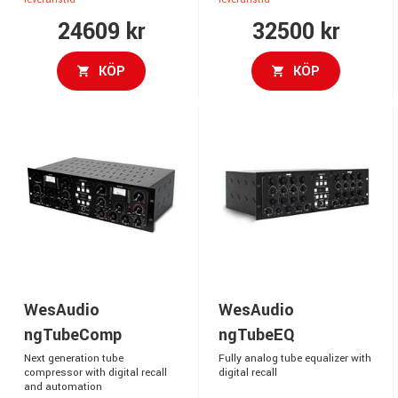
24609 kr
32500 kr
KÖP
KÖP
WesAudio
WesAudio
ngTubeComp
ngTubeEQ
Next generation tube
Fully analog tube equalizer with
compressor with digital recall
digital recall
and automation