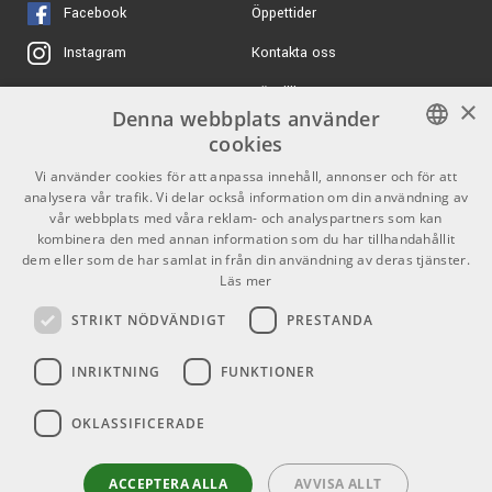
Facebook
Öppettider
Kontakta oss
Instagram
Köpvillkor
X
×
Denna webbplats använder
Butiken
Youtube
cookies
Varumärken
TikTok
SWEDISH
Vi använder cookies för att anpassa innehåll, annonser och för att
analysera vår trafik. Vi delar också information om din användning av
ENGLISH
GDPR & Cookies
vår webbplats med våra reklam- och analyspartners som kan
kombinera den med annan information som du har tillhandahållit
dem eller som de har samlat in från din användning av deras tjänster.
Partners
Kontakt
Läs mer
Info
STRIKT NÖDVÄNDIGT
PRESTANDA
Öppettider:
INRIKTNING
FUNKTIONER
Mån-Fre: 10.00-18.00
Lördag: 11.00-16.00
OKLASSIFICERADE
Söndag: Stängt
Helgdagar
ACCEPTERA ALLA
AVVISA ALLT