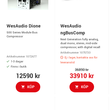
WesAudio Dione
WesAudio
ngBusComp
500 Series Module Bus
Compressor
Next Generation fully analog,
dual mono, stereo, mid-side
compressor, with digital recall
Artikelnummer 1075733
Artikelnummer 1072677
Ej i lager, kontakta oss för
1-3 dagar
leveranstid
Finns i butik
36890 kr
12590 kr
33910 kr
KÖP
KÖP