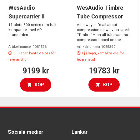
WesAudio
WesAudio Timbre
Supercarrier II
Tube Compressor
11 slots 500 series ram fullt
As always It’s all about
kompatibel med API
compression so we’ve created
standarden
“Timbre” – an all tube vari-mu
compressor based on the...
Artikelnummer 1081596
Artikelnummer 1065390
Ej i lager, kontakta oss för
Ej i lager, kontakta oss för
leveranstid
leveranstid
9199 kr
19783 kr
KÖP
KÖP
Sociala medier
Länkar