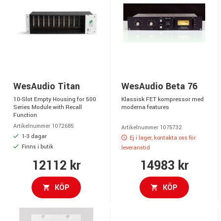
WesAudio Titan
WesAudio Beta 76
10-Slot Empty Housing for 500
Klassisk FET kompressor med
Series Module with Recall
moderna features
Function
Artikelnummer 1072685
Artikelnummer 1075732
1-3 dagar
Ej i lager, kontakta oss för
Finns i butik
leveranstid
12112 kr
14983 kr
KÖP
KÖP