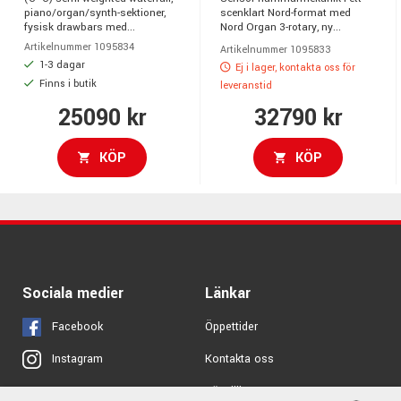
piano/organ/synth-sektioner,
scenklart Nord-format med
fysisk drawbars med...
Nord Organ 3-rotary, ny...
Artikelnummer 1095834
Artikelnummer 1095833
1-3 dagar
Ej i lager, kontakta oss för
Finns i butik
leveranstid
25090 kr
32790 kr
KÖP
KÖP
Sociala medier
Länkar
Facebook
Öppettider
Kontakta oss
Instagram
Köpvillkor
X