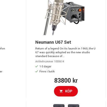
Neumann U67 Set
ofon
Return of a legend On its launch in 1960, the U
67 was quickly adopted as the new studio
standard because of...
Artikelnummer 1055614
1-3 dagar
ar
Finns i butik
83800 kr
KÖP