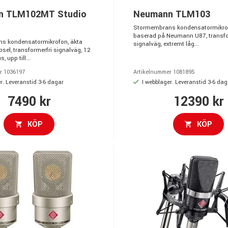
n TLM102MT Studio
Neumann TLM103
Stormembrans kondensatormikrof
baserad på Neumann U87, transfo
s kondensatormikrofon, äkta
signalväg, extremt låg...
el, transformerfri signalväg, 12
 upp till...
r 1036197
Artikelnummer 1081895
r. Leveranstid 3-6 dagar
I webblager. Leveranstid 3-6 dag
7490 kr
12390 kr
KÖP
KÖP