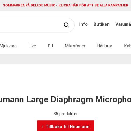
SOMMARREA PÅ DELUXE MUSIC - KLICKA HÄR FÖR ATT SE ALLA KAMPANJER
Info
Butiken
Varumä
Mjukvara
Live
DJ
Mikrofoner
Hörlurar
Kab
umann Large Diaphragm Microph
36 produkter
Tillbaka till Neumann