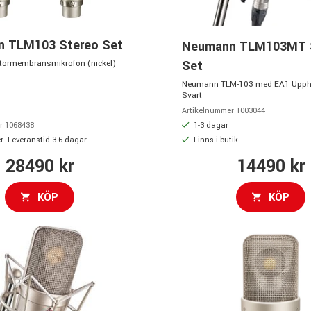
 TLM103 Stereo Set
Neumann TLM103MT 
Set
tormembransmikrofon (nickel)
Neumann TLM-103 med EA1 Upph
Svart
Artikelnummer 1003044
1-3 dagar
r 1068438
r. Leveranstid 3-6 dagar
Finns i butik
28490 kr
14490 kr
KÖP
KÖP