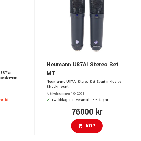
Neumann U87Ai Stereo Set
MT
U-87'an
beskrivning.
Neumanns U87Ai Stereo Set Svart inklusive
Shockmount
Artikelnummer 1042071
anstid
I webblager. Leveranstid 3-6 dagar
76000 kr
KÖP