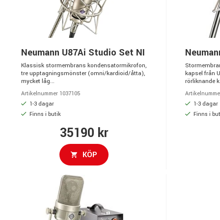
Neumann U87Ai Studio Set NI
Neuman
Klassisk stormembrans kondensatormikrofon,
Stormembran
tre upptagningsmönster (omni/kardioid/åtta),
kapsel från 
mycket låg...
rörliknande k
Artikelnummer 1037105
Artikelnumme
1-3 dagar
1-3 dagar
Finns i butik
Finns i but
35190 kr
KÖP