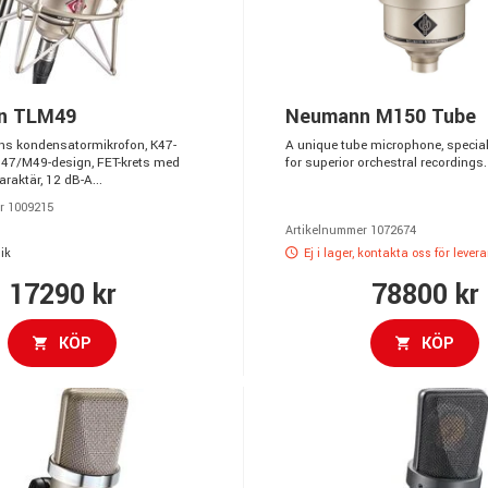
n TLM49
Neumann M150 Tube
s kondensatormikrofon, K47-
A unique tube microphone, specia
U47/M49-design, FET-krets med
for superior orchestral recordings.
araktär, 12 dB-A...
r 1009215
Artikelnummer 1072674
ik
Ej i lager, kontakta oss för lever
17290 kr
78800 kr
KÖP
KÖP