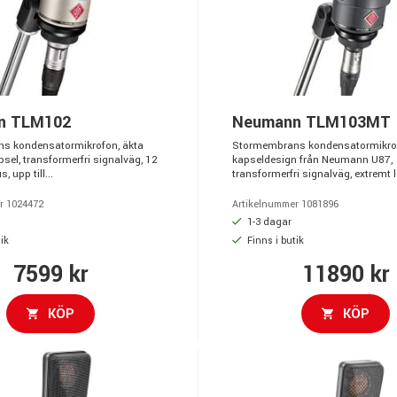
n TLM102
Neumann TLM103MT
s kondensatormikrofon, äkta
Stormembrans kondensatormikro
el, transformerfri signalväg, 12
kapseldesign från Neumann U87,
 upp till...
transformerfri signalväg, extremt l
r 1024472
Artikelnummer 1081896
1-3 dagar
ik
Finns i butik
7599 kr
11890 kr
KÖP
KÖP