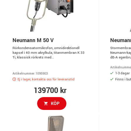
Neumann M 50 V
Neuman
Rörkondensatormikrofon, omnidirektionell
Stormembran
kapsel i 40 mm akrylkula, titanmembran K 33
Neumann-kaps
Ti, klassisk rörkrets med...
dB-A egenbrus,
Artikelnumme
1-3 dagar
Artikelnummer 1095903
Ej i lager, kontakta oss för leveranstid
Finns i but
139700 kr
KÖP