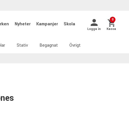
0
rken
Nyheter
Kampanjer
Skola
Logga in
Kassa
lar
Stativ
Begagnat
Övrigt
ones