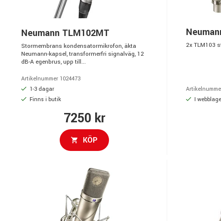
Neumann
Neumann TLM102MT
2x TLM103 s
Stormembrans kondensatormikrofon, äkta
Neumann-kapsel, transformerfri signalväg, 12
dB-A egenbrus, upp till...
Artikelnummer 1024473
1-3 dagar
Artikelnumme
Finns i butik
I webblage
7250 kr
KÖP