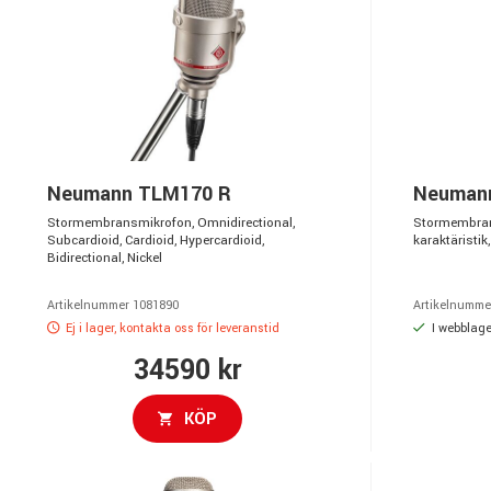
Neumann TLM170 R
Neuman
Stormembransmikrofon, Omnidirectional,
Stormembran
Subcardioid, Cardioid, Hypercardioid,
karaktäristik,
Bidirectional, Nickel
Artikelnummer 1081890
Artikelnumme
Ej i lager, kontakta oss för leveranstid
I webblage
34590 kr
KÖP