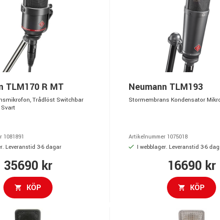
n TLM170 R MT
Neumann TLM193
smikrofon, Trådlöst Switchbar
Stormembrans Kondensator Mikr
 Svart
r 1081891
Artikelnummer 1075018
r. Leveranstid 3-6 dagar
I webblager. Leveranstid 3-6 dag
35690 kr
16690 kr
KÖP
KÖP