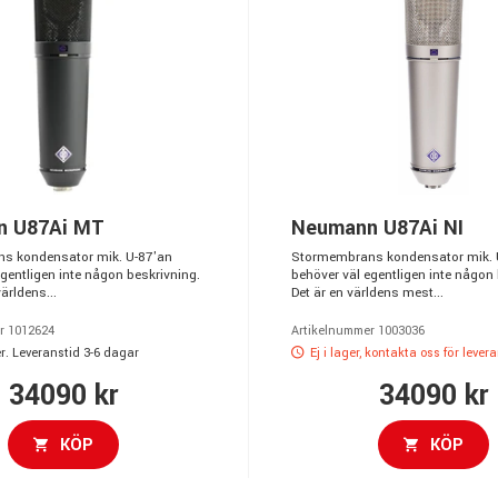
n U87Ai MT
Neumann U87Ai NI
s kondensator mik. U-87'an
Stormembrans kondensator mik. 
gentligen inte någon beskrivning.
behöver väl egentligen inte någon 
ärldens...
Det är en världens mest...
r 1012624
Artikelnummer 1003036
r. Leveranstid 3-6 dagar
Ej i lager, kontakta oss för lever
34090 kr
34090 kr
KÖP
KÖP