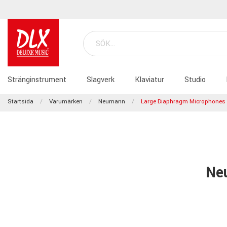
Stränginstrument
Slagverk
Klaviatur
Studio
Startsida
Varumärken
Neumann
Large Diaphragm Microphones
Ne