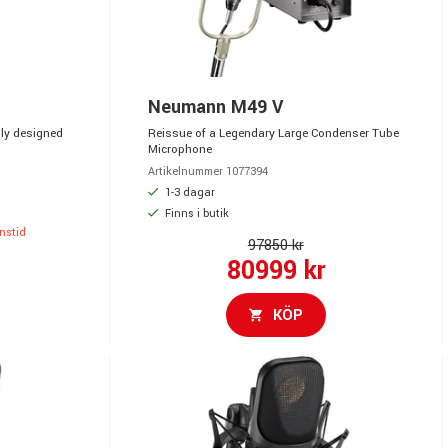
Neumann M49 V
lly designed
Reissue of a Legendary Large Condenser Tube
Microphone
Artikelnummer 1077394
1-3 dagar
Finns i butik
anstid
97850 kr
80999 kr
KÖP