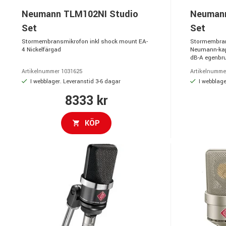
Neumann TLM102NI Studio
Neuman
Set
Set
Stormembransmikrofon inkl shock mount EA-
Stormembran
4 Nickelfärgad
Neumann-kaps
dB-A egenbrus,
Artikelnummer 1031625
Artikelnumme
I webblager. Leveranstid 3-6 dagar
I webblage
8333 kr
KÖP