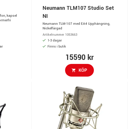
Neumann TLM107 Studio Set
NI
on, kapsel
rmerfri
Neumann TLM-107 med EA4 Upphängning,
Nickelfärgad
Artikelnummer 1053663
1-3 dagar
ar
Finns i butik
15590 kr
KÖP