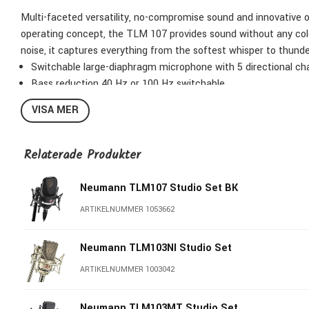
Multi-faceted versatility, no-compromise sound and innovative op
operating concept, the TLM 107 provides sound without any color
noise, it captures everything from the softest whisper to thund
Switchable large-diaphragm microphone with 5 directional charac
Bass reduction 40 Hz or 100 Hz switchable
Level reduction -6 dB or -12 dB switchable
VISA MER
Navigation switch with LED indicator for directional character
Boundary sound pressure level 141 dB (153 dB at -12 dB pad
Spare noise level A-weighted: 10 dB-A
Relaterade Produkter
Weight: 445 g
Diameter: 64 mm
Neumann TLM107 Studio Set BK
Length: 145 mm
ARTIKELNUMMER 1053662
Colour: Nickel
EA 4 elastic suspension
Neumann TLM103NI Studio Set
ARTIKELNUMMER 1003042
Neumann TLM103MT Studio Set