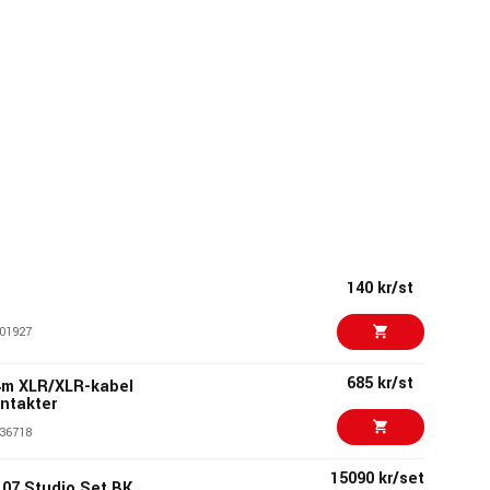
140 kr/st
01927
685 kr/st
4m XLR/XLR-kabel
ntakter
36718
15090 kr/set
7 Studio Set BK