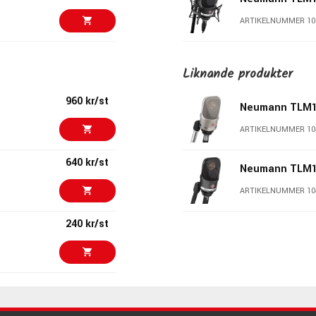
ARTIKELNUMMER 10
17290 kr/st
Neumann TLM10
Liknande produkter
ARTIKELNUMMER 10
960 kr/st
Neumann TLM
17510 kr
Neumann TLM
ARTIKELNUMMER 10
ARTIKELNUMMER 10
640 kr/st
Neumann TLM
12390 kr/st
Golden Age Pr
ARTIKELNUMMER 10
251E
240 kr/st
ARTIKELNUMMER 10
11890 kr/st
Neumann TLM
2050 kr/st
ARTIKELNUMMER 10
10676 kr/set