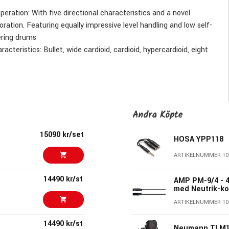
eration: With five directional characteristics and a novel
ation. Featuring equally impressive level handling and low self-
ering drums
teristics: Bullet, wide cardioid, cardioid, hypercardioid, eight
istics, low-cut and pre-attenuation
)
Andra Köpte
15090 kr/set
HOSA YPP118
ARTIKELNUMMER 10
14490 kr/st
AMP PM-9/4 - 
med Neutrik-ko
ARTIKELNUMMER 10
14490 kr/st
Neumann TLM10