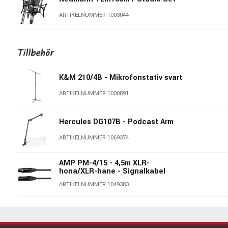
ARTIKELNUMMER 1003044
Neumann TLM49
Tillbehör
ARTIKELNUMMER 1009215
K&M 210/4B - Mikrofonstativ svart
Austrian Audio OC818 Dual Set Go
Nickel
ARTIKELNUMMER 1000891
ARTIKELNUMMER 1097653
Hercules DG107B - Podcast Arm
Neumann TLM103
ARTIKELNUMMER 1069374
ARTIKELNUMMER 1081895
AMP PM-4/15 - 4,5m XLR-
hona/XLR-hane - Signalkabel
Neumann TLM103MT
ARTIKELNUMMER 1049383
ARTIKELNUMMER 1081896
sE Electronics RF PRO - Reflexion
Filter
Austrian Audio OC818 Studio Set