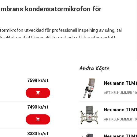
brans kondensatormikrofon för
krofon utvecklad för professionell inspelning av sång, tal
kvalitet med ett kompakt format och ett transformerfritt
rm som minskar störande plosiver vid sånginspelning.
llt från känsliga vokalinspelningar till kraftfulla instrument.
Andra Köpte
7599 kr/st
Neumann TLM
r ett tydligt och fokuserat ljud. Den relativt linjära
ARTIKELNUMMER 10
öster och instrument naturligt och detaljerat.
7490 kr/st
Neumann TLM10
het i inspelningar.
ARTIKELNUMMER 10
8333 kr/st
Neumann TLM1