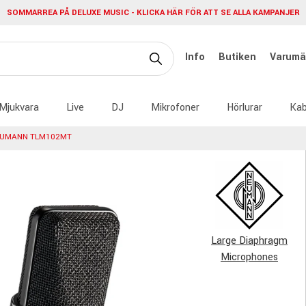
SOMMARREA PÅ DELUXE MUSIC - KLICKA HÄR FÖR ATT SE ALLA KAMPANJER
Info
Butiken
Varumä
Mjukvara
Live
DJ
Mikrofoner
Hörlurar
Kab
UMANN TLM102MT
Large Diaphragm
Microphones