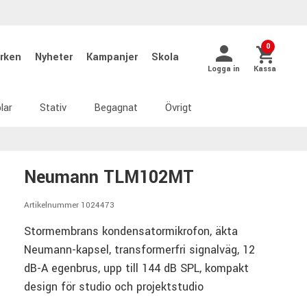
0
rken
Nyheter
Kampanjer
Skola
Logga in
Kassa
lar
Stativ
Begagnat
Övrigt
Neumann TLM102MT
Artikelnummer 1024473
Stormembrans kondensatormikrofon, äkta
Neumann-kapsel, transformerfri signalväg, 12
dB-A egenbrus, upp till 144 dB SPL, kompakt
design för studio och projektstudio