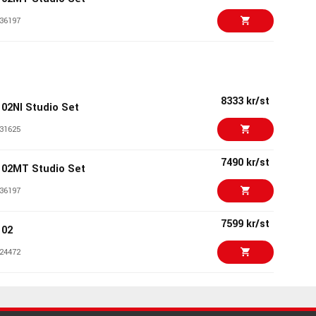
36197
14490 kr/st
3NI Studio Set
03042
8333 kr/st
2NI Studio Set
7199 kr/st
 OC18 Studio Set
31625
61371
7490 kr/st
02MT Studio Set
10676 kr/set
 OC818 Studio Set
36197
68404
7599 kr/st
102
9999 kr/st
BE Essential Set
24472
81421
14490 kr/st
03MT Studio Set