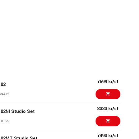
7599 kr/st
102
24472
8333 kr/st
2NI Studio Set
31625
7490 kr/st
02MT Studio Set