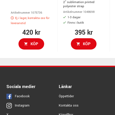
2″ sublimation printed
polyester strap
Artikelnummer 1048698
Artikelnummer 1075736
1-3 dagar
Ej i lager, kontakta oss för
Finns i butik
leveranstid
420 kr
395 kr
KÖP
KÖP
Sociala medier
Länkar
Facebook
Öppettider
Kontakta oss
Instagram
Köpvillkor
X