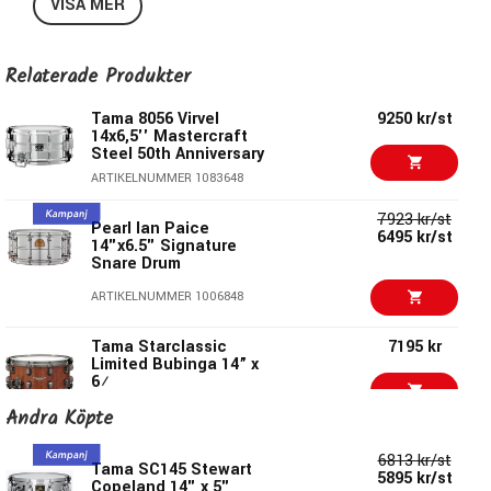
VISA MER
Specifikationer:
Relaterade Produkter
Stomme: 14"x 6,5" av 3 mm Diamond Plated Steel
Starclassic sejarmatta MS20SN14S
Tama 8056 Virvel
9250 kr/st
14x6,5'' Mastercraft
Die-Cast Hoops/Gjutna sargar - Gjutna sargar för
Steel 50th Anniversary
kraftfullt rimshot och fokucerat sound. 10 stämskruvar
ARTIKELNUMMER 1083648
MLS50A/MLS50B - Linear-Drive sejarmekanik
7923 kr/st
Pearl Ian Paice
6495 kr/st
14"x6.5" Signature
Snare Drum
ARTIKELNUMMER 1006848
Tama Starclassic
7195 kr
Limited Bubinga 14” x
6½
ARTIKELNUMMER 1096275
Andra Köpte
13195 kr
Tama TMS1465S-CBP
6813 kr/st
Tama SC145 Stewart
5895 kr/st
Copeland 14" x 5"