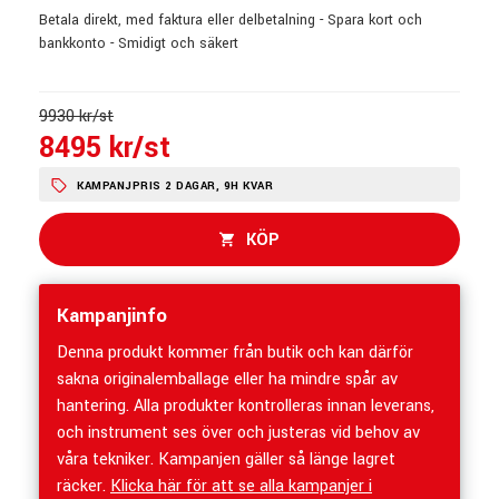
Betala direkt, med faktura eller delbetalning - Spara kort och
bankkonto - Smidigt och säkert
9930 kr/st
8495 kr/st
KAMPANJPRIS 2 DAGAR, 9H KVAR
KÖP
Kampanjinfo
Denna produkt kommer från butik och kan därför
sakna originalemballage eller ha mindre spår av
hantering. Alla produkter kontrolleras innan leverans,
och instrument ses över och justeras vid behov av
våra tekniker. Kampanjen gäller så länge lagret
räcker.
Klicka här för att se alla kampanjer i