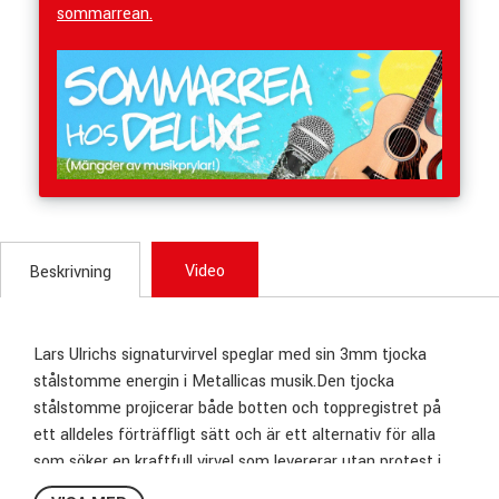
sommarrean.
Video
Beskrivning
Lars Ulrichs signaturvirvel speglar med sin 3mm tjocka
stålstomme energin i Metallicas musik.Den tjocka
stålstomme projicerar både botten och toppregistret på
ett alldeles förträffligt sätt och är ett alternativ för alla
som söker en kraftfull virvel som levererar utan protest i
alla dynamiska nivåer.