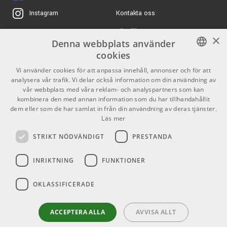
Kontakta oss
Instagram
Vic Firth Carter
210 kr/par
Beauford Signature -
Köpvillkor
X
SBEA2
×
Denna webbplats använder
ARTIKELNUMMER 1071029
Butiken
Youtube
cookies
Zildjian 5A Acorn Black
190 kr/par
Varumärken
TikTok
SWEDISH
Vi använder cookies för att anpassa innehåll, annonser och för att
- Trumstockar i hickory
med trädruva
analysera vår trafik. Vi delar också information om din användning av
ENGLISH
GDPR & Cookies
vår webbplats med våra reklam- och analyspartners som kan
ARTIKELNUMMER 1039459
kombinera den med annan information som du har tillhandahållit
dem eller som de har samlat in från din användning av deras tjänster.
120 kr/st
Meinl MSTDM Mini
Partners
Kontakt
Läs mer
Steel Drum Mallets
Info
ARTIKELNUMMER 1078169
STRIKT NÖDVÄNDIGT
PRESTANDA
Öppettider:
INRIKTNING
FUNKTIONER
Mån-Fre: 10.00-18.00
Lördag: 11.00-16.00
OKLASSIFICERADE
Söndag: Stängt
Helgdagar
ACCEPTERA ALLA
AVVISA ALLT