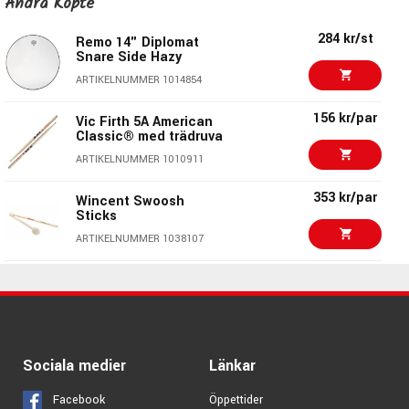
Andra Köpte
PROMARK TX707W
ARTIKELNUMMER 1008234
284 kr/st
Remo 14" Diplomat
Snare Side Hazy
195 kr/par
PROMARK TXPCW
ARTIKELNUMMER 1014854
ARTIKELNUMMER 1024707
156 kr/par
Vic Firth 5A American
Classic® med trädruva
165 kr/par
WINCENT 5B XL
ARTIKELNUMMER 1010911
ARTIKELNUMMER 1008274
353 kr/par
Wincent Swoosh
Sticks
159 kr/par
Vater VH5BW 5B
ARTIKELNUMMER 1038107
ARTIKELNUMMER 1003986
489 kr/fp
Vic Firth 7A - 4-pack
trumstockar
159 kr/par
VATER VMCTW
ARTIKELNUMMER 1066373
Teardrop
ARTIKELNUMMER 1003996
Vic Firth Dave Weckl
199 kr
Sociala medier
Länkar
Signature Nylon Tip -
SDWN
Facebook
Öppettider
ARTIKELNUMMER 1088084