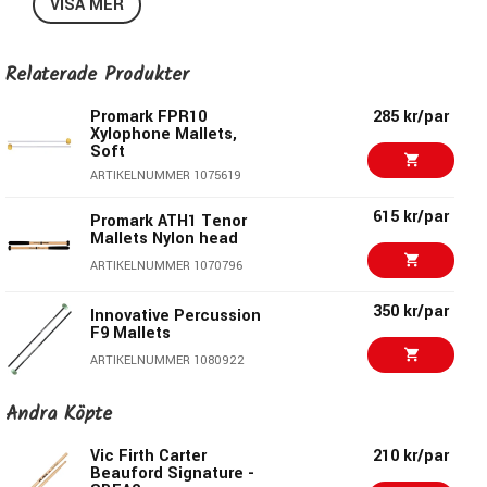
VISA MER
• Handle Material: Fiberglass.
• Head Material: Cord.
• Articulation: Medium.
Relaterade Produkter
Promark FPR10
285 kr/par
Xylophone Mallets,
Soft
ARTIKELNUMMER 1075619
615 kr/par
Promark ATH1 Tenor
Mallets Nylon head
ARTIKELNUMMER 1070796
350 kr/par
Innovative Percussion
F9 Mallets
ARTIKELNUMMER 1080922
199 kr/par
Andra Köpte
Hayman KL-06 Mallets
ARTIKELNUMMER 1066933
Vic Firth Carter
210 kr/par
Beauford Signature -