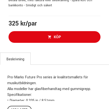
Betala direkt, med faktura eller delbetalning - Spara kort och
bankkonto - Smidigt och säkert
325 kr/par
KÖP
Beskrivning
Pro-Marks Future Pro series är kvalitetsmallets för
musikutbildningen.
Alla modeller har glasfiberhandtag med gummigrepp.
Specifikationer:
• Diameter: 0.335 in / 8.51mm.
• Length: 14-3/8 in / 36.51 cm.