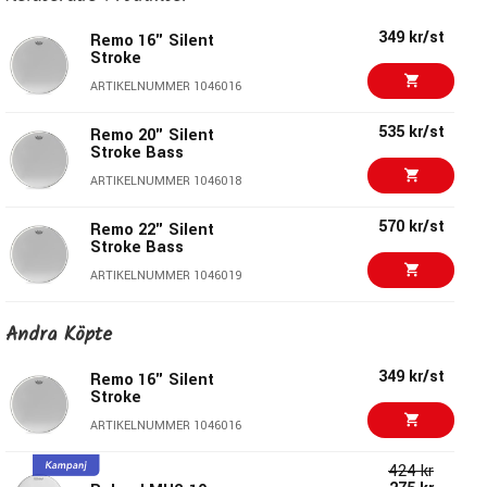
349 kr/st
Remo 16" Silent
Stroke
ARTIKELNUMMER 1046016
535 kr/st
Remo 20" Silent
Stroke Bass
ARTIKELNUMMER 1046018
570 kr/st
Remo 22" Silent
Stroke Bass
ARTIKELNUMMER 1046019
320 kr/st
Remo 13" Ambassador
Andra Köpte
Classic Fit Coated
ARTIKELNUMMER 1063211
349 kr/st
Remo 16" Silent
Stroke
348 kr/st
Remo 14" Ambassador
ARTIKELNUMMER 1046016
Classic Fit Coated
ARTIKELNUMMER 1059231
424 kr