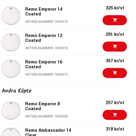
325 kr/st
Remo Emperor 14
Coated
ARTIKELNUMMER 1006972
291 kr/st
Remo Emperor 12
Coated
ARTIKELNUMMER 1006970
357 kr/st
Remo Emperor 16
Coated
ARTIKELNUMMER 1006973
272 kr/st
Remo Emperor 10
Andra Köpte
Coated
ARTIKELNUMMER 1006969
257 kr/st
Remo Emperor 8
Coated
257 kr/st
Remo Emperor 8
ARTIKELNUMMER 1006968
Coated
ARTIKELNUMMER 1006968
318 kr/st
Remo Ambassador 14
Clear