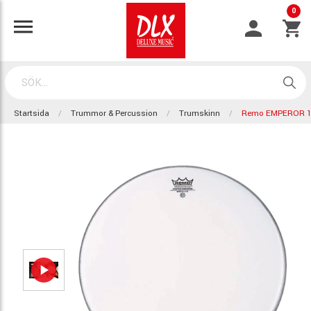
0
Startsida
Trummor & Percussion
Trumskinn
Remo EMPEROR 1