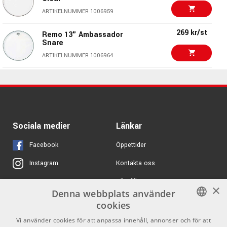
449 kr/st
Remo Emperor 18
ARTIKELNUMMER 1006959
Coated
ARTIKELNUMMER 1006974
269 kr/st
Remo 13" Ambassador
Snare
357 kr/st
Remo Emperor 16"
ARTIKELNUMMER 1006964
Clear
ARTIKELNUMMER 1006985
290 kr/st
Remo Ambassador 13
Clear
424 kr
ARTIKELNUMMER 1006958
275 kr
Roland MH2-10
284 kr/st
Remo 14" Diplomat
Sociala medier
Länkar
ARTIKELNUMMER 1062650
Snare Side Hazy
ARTIKELNUMMER 1014854
Facebook
Öppettider
Kontakta oss
Instagram
251 kr/st
Remo 12" Ambassador
Snare
Köpvillkor
X
×
ARTIKELNUMMER 1006963
Denna webbplats använder
Butiken
Youtube
cookies
272 kr/st
Remo Emperor 10
Varumärken
TikTok
Coated
SWEDISH
Vi använder cookies för att anpassa innehåll, annonser och för att