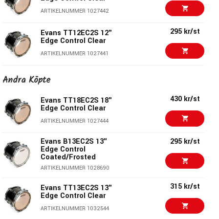
ARTIKELNUMMER 1027442
295 kr/st
Evans TT12EC2S 12"
Edge Control Clear
ARTIKELNUMMER 1027441
315 kr/st
Evans TT13EC2S 13"
Andra Köpte
Edge Control Clear
ARTIKELNUMMER 1032544
430 kr/st
Evans TT18EC2S 18"
Edge Control Clear
295 kr/st
Evans TT10EC2S 10"
ARTIKELNUMMER 1027444
Edge Control Clear
ARTIKELNUMMER 1027440
Evans B13EC2S 13"
295 kr/st
Edge Control
Coated/Frosted
Evans B16EC2S 16"
365 kr/st
Edge Control
ARTIKELNUMMER 1028690
Coated/Frosted
315 kr/st
ARTIKELNUMMER 1027438
Evans TT13EC2S 13"
Edge Control Clear
Evans B15EC2S 15"
335 kr/st
ARTIKELNUMMER 1032544
Edge Control