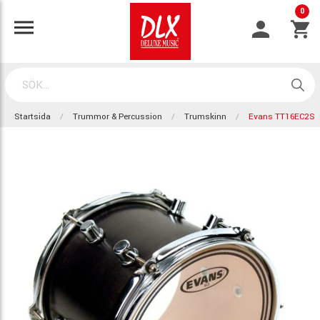
0
Startsida
Trummor & Percussion
Trumskinn
Evans TT16EC2S