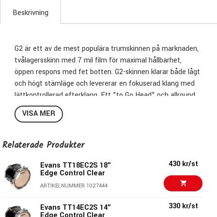
Beskrivning
G2 är ett av de mest populära trumskinnen på marknaden,
tvålagersskinn med 7 mil film för maximal hållbarhet,
öppen respons med fet botten. G2-skinnen klarar både lågt
och högt stämläge och levererar en fokuserad klang med
lättkontrollerad efterklang. Ett "to Go Head" och allround
för många trumslagare både live och i studio, fungerar i
VISA MER
flera sammanhang och genrer. Skinnalternativet för såväl
Dennis Chambers som Vinnie Paul och Mikkey Dee. Finns i
Clear och Coated. Välj Clear om du vill ha en blötare attack.
Relaterade Produkter
G2 har Level 360 profil för bästa passform, tonomfång och
430 kr/st
stämbarhet.
Evans TT18EC2S 18"
Edge Control Clear
ARTIKELNUMMER 1027444
330 kr/st
Evans TT14EC2S 14"
Edge Control Clear