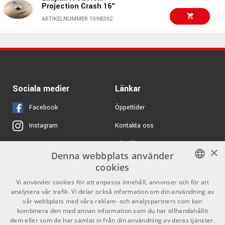
Hihat
Projection Crash 16"
ARTIKELNUMMER 1073269
ARTIKELNUMMER 1098392
Meinl CC15DUH 15
3525 kr/st
6850 kr
Classics Custom Dual
Meinl Byzance Brilliant
Hihat
15" Polyphonic Hi-Hat
ARTIKELNUMMER 1073263
ARTIKELNUMMER 1094843
2690 kr/st
Zildjian 14" A New
Meinl CC16DUTRCH 16
2339 kr/st
Sociala medier
Länkar
Beat Hihat - Top only
Classics Custom Dual
Trash China
ARTIKELNUMMER 1027883
Facebook
Öppettider
ARTIKELNUMMER 1073275
Kontakta oss
Instagram
Sabian 19 HHX
5978 kr/st
Evolution Crash
Köpvillkor
X
Brilliant Finish
×
Denna webbplats använder
ARTIKELNUMMER 1081138
Butiken
Youtube
cookies
4690 kr/st
Zildjian 18" K Sweet
Varumärken
TikTok
SWEDISH
Vi använder cookies för att anpassa innehåll, annonser och för att
Crash
analysera vår trafik. Vi delar också information om din användning av
ENGLISH
GDPR & Cookies
ARTIKELNUMMER 1055629
vår webbplats med våra reklam- och analyspartners som kan
kombinera den med annan information som du har tillhandahållit
28924 kr/st
dem eller som de har samlat in från din användning av deras tjänster.