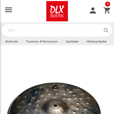
0
Startsida
Trummor & Percussion
Cymbaler
Hihatcymbaler