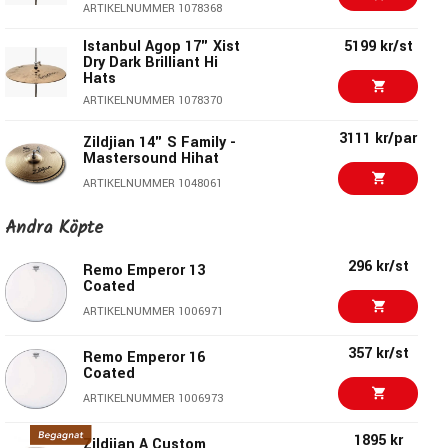
ARTIKELNUMMER 1078368
Istanbul Agop 17" Xist
5199 kr/st
Dry Dark Brilliant Hi
Hats
ARTIKELNUMMER 1078370
3111 kr/par
Zildjian 14" S Family -
Mastersound Hihat
ARTIKELNUMMER 1048061
Andra Köpte
Meinl CC14PH-B
2934 kr/par
Classics Custom 14"
Powerful Hi-Hat
296 kr/st
Remo Emperor 13
Brilliant
Coated
ARTIKELNUMMER 1071499
ARTIKELNUMMER 1006971
2999 kr/par
Zildjian 14" S Family -
Hi-hat
357 kr/st
Remo Emperor 16
Coated
ARTIKELNUMMER 1048060
ARTIKELNUMMER 1006973
Meinl CC14DUH 14
3202 kr/st
Classics Custom Dual
1895 kr
Zildjian A Custom