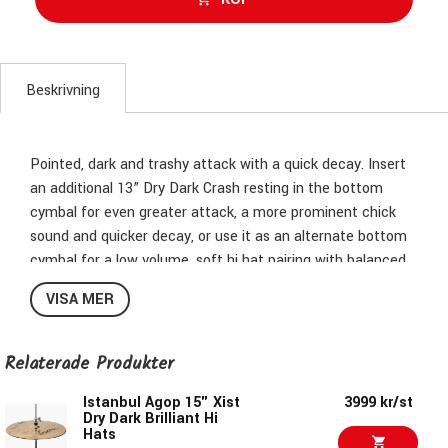
Beskrivning
Pointed, dark and trashy attack with a quick decay. Insert
an additional 13” Dry Dark Crash resting in the bottom
cymbal for even greater attack, a more prominent chick
sound and quicker decay, or use it as an alternate bottom
cymbal for a low volume, soft hi hat pairing with balanced
sticking and a relatively low pitch. When not used as a Hi
VISA MER
Hat pair, the top cymbal makes for a quick and trashy
crash and the bottom can be used as an accent bell.
Relaterade Produkter
Istanbul Agop 15" Xist
3999 kr/st
Dry Dark Brilliant Hi
Hats