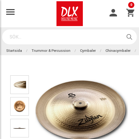
0
Startsida
Trummor & Percussion
Cymbaler
Chinacymbaler