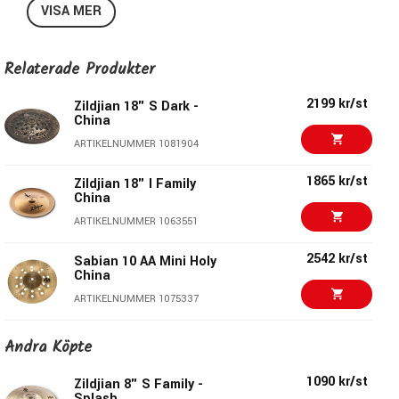
VISA MER
även är möljigt att använda den på gig.
S-serien är bred och crashar, hi-hat och ride finns i flera
olika modeller och storlekar. Det finns även en rad
Relaterade Produkter
effektcymbaler man kan addera till sin uppsättning för att
få en bredare pallett att färga sitt spel med.
2199 kr/st
Zildjian 18" S Dark -
Snabb och tydlig china med ett genomträngande, ljust
China
sound.
ARTIKELNUMMER 1081904
Specifikationer:
1865 kr/st
Zildjian 18" I Family
China
Storlek:
18"
ARTIKELNUMMER 1063551
Modell:
China
Legering:
B12 (88% koppar / 12% tenn)
2542 kr/st
Sabian 10 AA Mini Holy
Finish:
Brilliant
China
Zildjians Art.nr:
S18CH
ARTIKELNUMMER 1075337
Bred serie med mycket valmöjligheter
3790 kr/st
Zildjian 18" FX China
Andra Köpte
Trash
ARTIKELNUMMER 1004430
1090 kr/st
Zildjian 8" S Family -
Splash