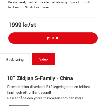
Betala direkt, med faktura eller delbetalning - Spara kort och
bankkonto - Smidigt och säkert
1999 kr/st
KÖP
Video
Beskrivning
18" Zildjian S-Family - China
Prisvärd china tillverkad i B12-legering med en brilliant
finish och ett brilliant sound!
Passar både den yngre trummisen som den mera
rutinerade trumslagaren. S Family låter så pass bra att det