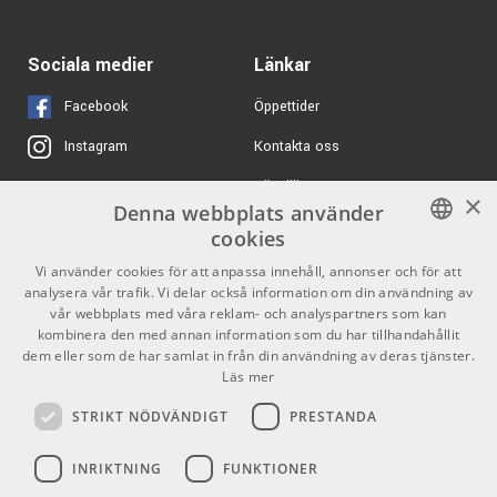
6895 kr/st
Golden Age Premier
PREQ-73 Premier
ARTIKELNUMMER 1068824
ARTIKELNUMMER 1068966
Sociala medier
Länkar
2759 kr/st
IK Multimedia ARC
Studio
Facebook
Öppettider
ARTIKELNUMMER 1082885
Kontakta oss
Instagram
538 kr/st
Warm Audio Premier
Köpvillkor
X
×
Series XLR-XLR - 7,6m
Denna webbplats använder
Butiken
Youtube
ARTIKELNUMMER 1084420
cookies
Varumärken
TikTok
SWEDISH
Vi använder cookies för att anpassa innehåll, annonser och för att
10090 kr/st
analysera vår trafik. Vi delar också information om din användning av
8999 kr/st
API 312 Mic Preamp
ENGLISH
GDPR & Cookies
vår webbplats med våra reklam- och analyspartners som kan
kombinera den med annan information som du har tillhandahållit
ARTIKELNUMMER 1069142
dem eller som de har samlat in från din användning av deras tjänster.
Partners
Kontakt
Läs mer
19999 kr/st
Teenage Engineering
Info
STRIKT NÖDVÄNDIGT
PRESTANDA
OP-1 field
Öppettider:
ARTIKELNUMMER 1077314
INRIKTNING
FUNKTIONER
Mån-Fre: 10.00-18.00