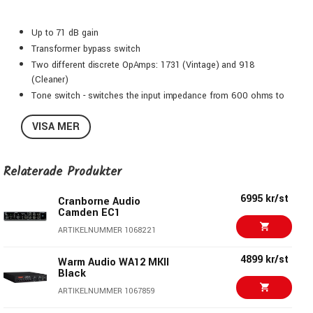
Up to 71 dB gain
Transformer bypass switch
Two different discrete OpAmps: 1731 (Vintage) and 918
(Cleaner)
Tone switch - switches the input impedance from 600 ohms to
150 ohms
VISA MER
Hi-Z input sends the signal through the complete circuit
Balanced outputs: XLR and 6.3 mm jack
Insert: 6.3 mm jack
Relaterade Produkter
48V phantom power
External 24 V power supply
6995 kr/st
Cranborne Audio
Format: 19"/ 1 HU
Camden EC1
ARTIKELNUMMER 1068221
4899 kr/st
Warm Audio WA12 MKII
Black
ARTIKELNUMMER 1067859