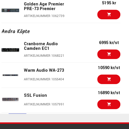
5195 kr
Golden Age Premier
PRE-73 Premier
ARTIKELNUMMER 1062739
4899 kr/st
Focusrite Scarlett
Andra Köpte
OctoPre
ARTIKELNUMMER 1052354
6995 kr/st
Cranborne Audio
Camden EC1
4599 kr/st
Audient EVO SP8
ARTIKELNUMMER 1068221
ARTIKELNUMMER 1079272
10590 kr/st
Warm Audio WA-273
3695 kr/st
Golden Age Project
ARTIKELNUMMER 1055404
PRE-73 MKIV
ARTIKELNUMMER 1082288
16890 kr/st
SSL Fusion
ART Solo MPA Multi-
3826 kr/st
ARTIKELNUMMER 1057991
Voice Tube
Preamplifier
22282 kr/st
ARTIKELNUMMER 1087975
Rupert Neve Designs
16999 kr/st
5057 Orbit