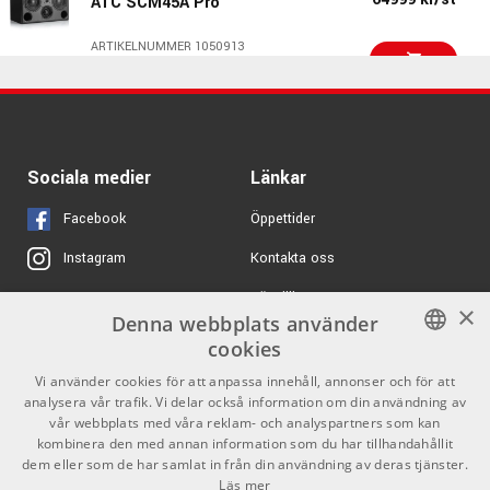
ATC SCM45A Pro
ARTIKELNUMMER 1089074
ARTIKELNUMMER 1050913
13099 kr/st
Drawmer 1979 Channel
Strip
14995 kr
Sandberg California
VS Matte Blackburst
ARTIKELNUMMER 1095102
ARTIKELNUMMER 1096653
10424 kr/st
Sociala medier
Länkar
Heritage Audio HA-
73EQ Elite
18490 kr
Ibanez RGR662AHBF,
Facebook
Öppettider
Weathered Black
ARTIKELNUMMER 1064825
ARTIKELNUMMER 1095787
Kontakta oss
Instagram
1519 kr/st
Köpvillkor
X
Wampler Mini Ego
×
Compressor
Denna webbplats använder
Butiken
Youtube
cookies
ARTIKELNUMMER 1077966
Varumärken
TikTok
SWEDISH
Vi använder cookies för att anpassa innehåll, annonser och för att
41995 kr/st
Overstayer Modular
analysera vår trafik. Vi delar också information om din användning av
39999 kr/st
ENGLISH
GDPR & Cookies
Channel Stereo
vår webbplats med våra reklam- och analyspartners som kan
8755DM-LI
kombinera den med annan information som du har tillhandahållit
dem eller som de har samlat in från din användning av deras tjänster.
ARTIKELNUMMER 1082922
Partners
Kontakt
Läs mer