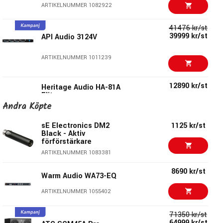
Powerful Mixer Matrix for extensive parallel mixing
ARTIKELNUMMER 1082922
41476 kr/st
39999 kr/st
API Audio 3124V
ARTIKELNUMMER 1011239
12890 kr/st
Heritage Audio HA-81A
Elite
Andra Köpte
ARTIKELNUMMER 1069404
sE Electronics DM2
1125 kr/st
16290 kr/st
SSL Revival 4000
Black - Aktiv
Channel Strip
förförstärkare
ARTIKELNUMMER 1093300
ARTIKELNUMMER 1083381
8690 kr/st
16190 kr/st
SSL Super 9000
Warm Audio WA73-EQ
Channel Strip
ARTIKELNUMMER 1055402
ARTIKELNUMMER 1094207
71350 kr/st
17390 kr/st
Harrison Mix Strip 32C
64999 kr/st