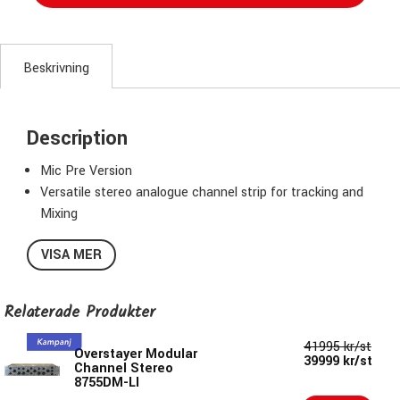
Beskrivning
Description
Mic Pre Version
Versatile stereo analogue channel strip for tracking and
Mixing
Offers subtle sound sculpting or sonic mayhem
VISA MER
Works with Balanced Line and high Impedance sources.
40dB Discrete preamp gain
Resonant high-pass and Low-pass filter
Relaterade Produkter
Two-band Shelving EQ
Peak/RMS VCA Compressor with Attack and Release
41995 kr/st
Overstayer Modular
39999 kr/st
Powerful Harmonics section with independent modes for
Channel Stereo
8755DM-LI
subtle enhancement to all-out distortion.