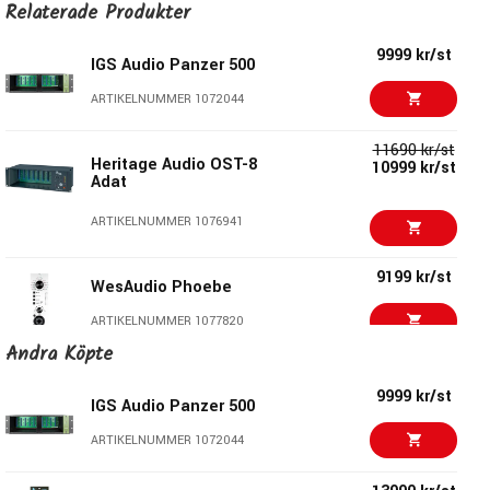
year warranty.
Relaterade Produkter
9999 kr/st
IGS Audio Panzer 500
ARTIKELNUMMER 1072044
11690 kr/st
Heritage Audio OST-8
10999 kr/st
Adat
ARTIKELNUMMER 1076941
9199 kr/st
WesAudio Phoebe
ARTIKELNUMMER 1077820
Andra Köpte
11090 kr/st
API Audio 512c Mic Pre
9999 kr/st
IGS Audio Panzer 500
ARTIKELNUMMER 1010092
ARTIKELNUMMER 1072044
12790 kr/st
API Audio 512v Preamp