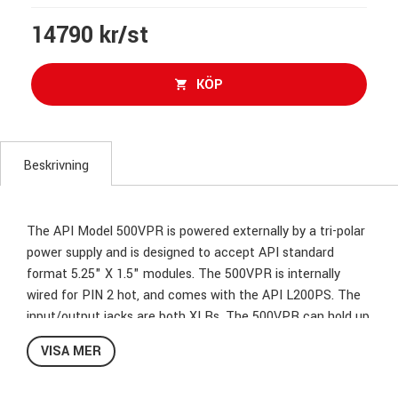
14790 kr/st
KÖP
Beskrivning
The API Model 500VPR is powered externally by a tri-polar
power supply and is designed to accept API standard
format 5.25" X 1.5" modules. The 500VPR is internally
wired for PIN 2 hot, and comes with the API L200PS. The
input/output jacks are both XLRs. The 500VPR can hold up
to ten API modules. API makes several modules to fit this
VISA MER
rack, including the 550A, 550b, 560, 525, and 512c. Like all
API products, the 500VPR rack enjoys API's standard 5