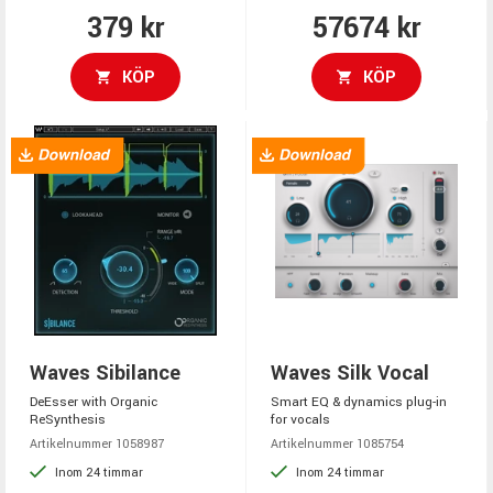
379 kr
57674 kr
KÖP
KÖP
Waves Sibilance
Waves Silk Vocal
DeEsser with Organic
Smart EQ & dynamics plug-in
ReSynthesis
for vocals
Artikelnummer 1058987
Artikelnummer 1085754
Inom 24 timmar
Inom 24 timmar