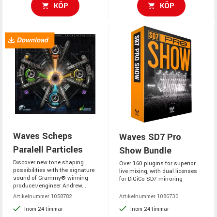
KÖP
KÖP
Waves Scheps
Waves SD7 Pro
Paralell Particles
Show Bundle
Discover new tone shaping
Over 160 plugins for superior
possibilities with the signature
live mixing, with dual licenses
sound of Grammy®-winning
for DiGiCo SD7 mirroring
producer/engineer Andrew...
Artikelnummer 1058782
Artikelnummer 1086730
Inom 24 timmar
Inom 24 timmar