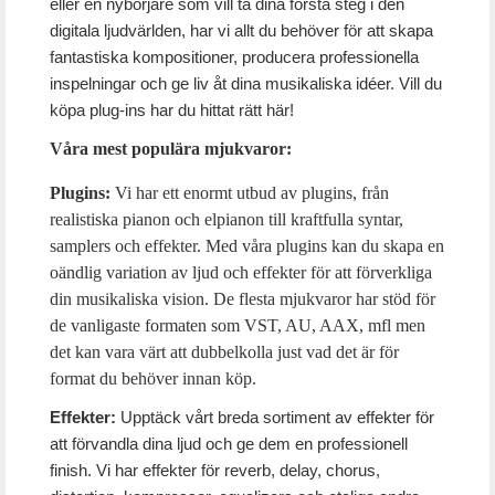
eller en nybörjare som vill ta dina första steg i den
digitala ljudvärlden, har vi allt du behöver för att skapa
fantastiska kompositioner, producera professionella
inspelningar och ge liv åt dina musikaliska idéer. Vill du
köpa plug-ins har du hittat rätt här!
Våra mest populära mjukvaror:
Plugins:
Vi har ett enormt utbud av plugins, från
realistiska pianon och elpianon till kraftfulla syntar,
samplers och effekter. Med våra plugins kan du skapa en
oändlig variation av ljud och effekter för att förverkliga
din musikaliska vision. De flesta mjukvaror har stöd för
de vanligaste formaten som VST, AU, AAX, mfl men
det kan vara värt att dubbelkolla just vad det är för
format du behöver innan köp.
Effekter:
Upptäck vårt breda sortiment av effekter för
att förvandla dina ljud och ge dem en professionell
finish. Vi har effekter för reverb, delay, chorus,