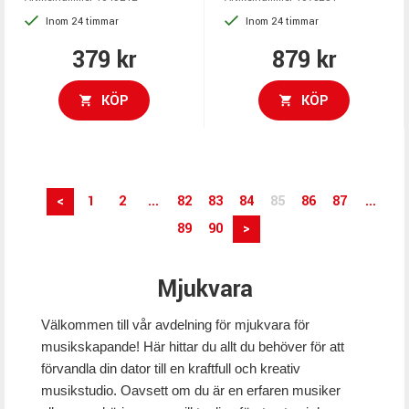
Inom 24 timmar
Inom 24 timmar
379 kr
879 kr
KÖP
KÖP
<
1
2
...
82
83
84
85
86
87
...
89
90
>
Mjukvara
Välkommen till vår avdelning för mjukvara för
musikskapande! Här hittar du allt du behöver för att
förvandla din dator till en kraftfull och kreativ
musikstudio. Oavsett om du är en erfaren musiker