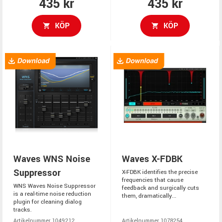
435 kr
435 kr
KÖP
KÖP
Waves WNS Noise
Waves X-FDBK
Suppressor
X-FDBK identifies the precise
frequencies that cause
WNS Waves Noise Suppressor
feedback and surgically cuts
is a real-time noise reduction
them, dramatically...
plugin for cleaning dialog
tracks.
Artikelnummer 1049212
Artikelnummer 1078254