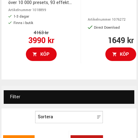
ca 15 GB ljud, mix-klara 
över 10 000 presets, 93 effekter,
över 2500 grooves och fil
MPE-stöd, Quadzone-
Artikelnummer
1018899
MIDI-bibliotek, Song Creat
modulation. Alltid senaste
1-3 dagar
Artikelnummer
1076272
editor, step sequencer,
Finns i butik
Versionen!!!
Direct Download
Bandmate och Tap2Find
4163 kr
3990 kr
1649 kr
KÖP
KÖP
Filter