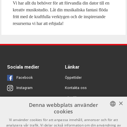
Vi har allt du behöver för att förvandla din dator till en
kreativ musikstudio. Låt din musikaliska fantasi flöda
fritt med de kraftfulla verktygen och de inspirerande
resurserna vi har att erbjuda!
Sociala medier
Länkar
Facebook
Öppettider
Kontakta oss
Instagram
Köpvillkor
X
×
Denna webbplats använder
Butiken
Youtube
cookies
Varumärken
TikTok
SWEDISH
Vi använder cookies för att anpassa innehåll, annonser och för att
analysera vår trafik. Vi delar också information om din användning av