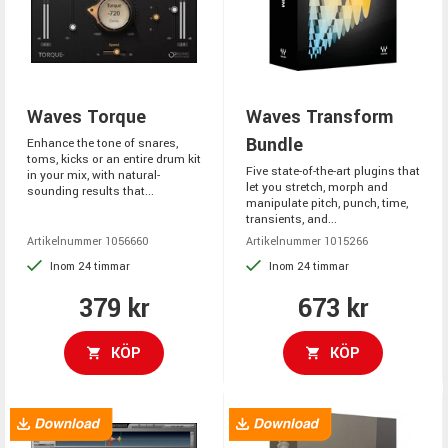
Waves Torque
Waves Transform
Bundle
Enhance the tone of snares,
toms, kicks or an entire drum kit
Five state-of-the-art plugins that
in your mix, with natural-
let you stretch, morph and
sounding results that...
manipulate pitch, punch, time,
transients, and...
Artikelnummer 1056660
Artikelnummer 1015266
Inom 24 timmar
Inom 24 timmar
379 kr
673 kr
KÖP
KÖP