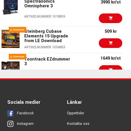
Spectrasonics
3990 kr/st
Omnisphere 3
Steinberg Cubase Pro
3666 kr/st
15 Competitive
ARTIKELNUMMER 1018899
Crossgrade Download
ARTIKELNUMMER 1071963
Steinberg Cubase
509 kr
Elements 15 Upgrade
Toontrack Superior
2949 kr/st
from LE Download
Drummer 3 Crossgrade
from EZDrummer2
ARTIKELNUMMER 1094853
ARTIKELNUMMER 1053987
1649 kr/st
Toontrack EZdrummer
1043 kr/st
3
Steinberg Dorico
Elements 6 Download
ARTIKELNUMMER 1076272
ARTIKELNUMMER 1057321
879 kr/st
Ableton Live Intro
Steinberg Cubase
2799 kr/st
Artist 15 Upgrade from
ARTIKELNUMMER 1060884
AI Download
Sociala medier
Länkar
ARTIKELNUMMER 1075701
3695 kr/st
Toontrack Superior
Facebook
Öppettider
Drummer 3
ARTIKELNUMMER 1053895
Kontakta oss
Instagram