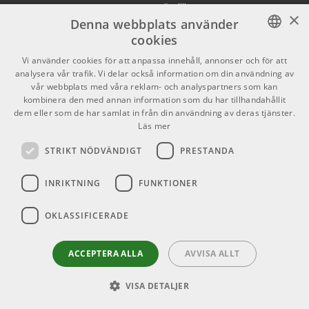
2113 kr/st
Köpvillkor
X
FL Studio Producer
×
Edition Download
Denna webbplats använder
Butiken
Youtube
cookies
ARTIKELNUMMER 1057831
Varumärken
TikTok
SWEDISH
Vi använder cookies för att anpassa innehåll, annonser och för att
3717 kr/st
analysera vår trafik. Vi delar också information om din användning av
Spectrasonics
3499 kr/st
ENGLISH
GDPR & Cookies
vår webbplats med våra reklam- och analyspartners som kan
Keyscape
kombinera den med annan information som du har tillhandahållit
dem eller som de har samlat in från din användning av deras tjänster.
ARTIKELNUMMER 1050267
Partners
Kontakt
Läs mer
259 kr/st
Info
STRIKT NÖDVÄNDIGT
PRESTANDA
Klevgrand Pads
Öppettider:
ARTIKELNUMMER 1085252
INRIKTNING
FUNKTIONER
Mån-Fre: 10.00-18.00
Lördag: 11.00-16.00
OKLASSIFICERADE
Söndag: Stängt
Helgdagar
ACCEPTERA ALLA
AVVISA ALLT
VISA DETALJER