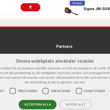
ht musicians and producers a totally new palette of sounds not
Sigma JM-SG4
1850 kr/st
ARTIKELNUMMER 10
the D-50 took the world by storm with its unique mix of sampled
-in digital effects and… a joystick!
Casio CT-X300
s a good chance it was built around one or more Roland D-50
1605 kr/st
ARTIKELNUMMER 10
 in the hallowed halls of classic vintage synthesizers. Its sound
Partners
our tracks that you just can’t get anywhere else.< /p>
Yamaha CGS102
Denna webbplats använder cookies
2798 kr/st
ARTIKELNUMMER 10
cookies för att anpassa innehåll, annonser och för att analysera vår trafik. V
on om din användning av vår webbplats med våra reklam- och analyspartner
KORG Pa600 Ar
n med annan information som du har tillhandahållit dem eller som de har s
din användning av deras tjänster.
Läs mer
597 kr/st
ARTIKELNUMMER 10
IGT
PRESTANDA
INRIKTNING
FUNKTIONER
KORG Pa600 Pr
Arranger Keybo
1631 kr/st
ACCEPTERA ALLA
AVVISA ALLT
ARTIKELNUMMER 10