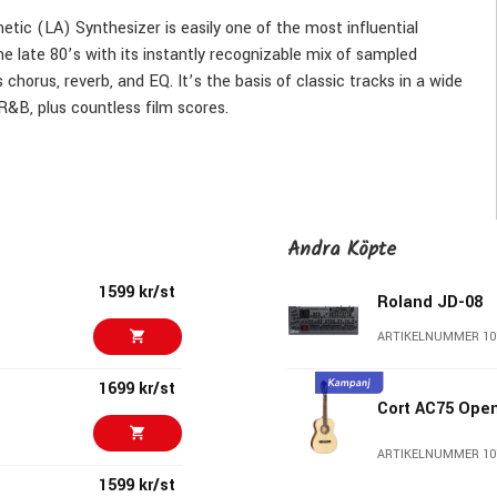
etic (LA) Synthesizer is easily one of the most influential
 late 80’s with its instantly recognizable mix of sampled
horus, reverb, and EQ. It’s the basis of classic tracks in a wide
&B, plus countless film scores.
riginal
eters (including those found on the sought-after Roland PG-1000
Andra Köpte
1599 kr/st
Roland JD-08
y created D-50 Linear Synthesizer patches
ARTIKELNUMMER 10
nd D-05 Linear Synthesizer
1699 kr/st
Cort AC75 Ope
ARTIKELNUMMER 10
alog beasts with lots of knobs and sliders. The 80’s ushered in
1599 kr/st