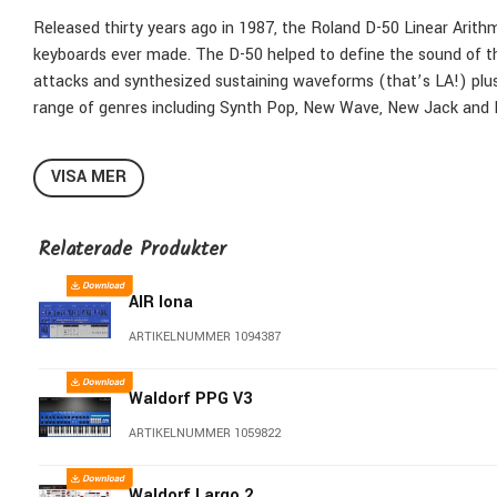
Released thirty years ago in 1987, the Roland D-50 Linear Arithm
keyboards ever made. The D-50 helped to define the sound of the
attacks and synthesized sustaining waveforms (that’s LA!) plus c
range of genres including Synth Pop, New Wave, New Jack and R
Perfect recreation of D-50 from the company that made the o
VISA MER
Digital Circuit Behavior (DCB) faithfully captures every detail
Authentic user interface with all original controls and param
hardware programmer!)
Relaterade Produkter
All the original presets plus fresh new sounds
64-bit VST2, VST3 and AU support
AIR Iona
Import SYSEX (*.syx) files and enjoy your favorite, previousl
ARTIKELNUMMER 1094387
Seamlessly send or receive patches and banks from your
Rola
Simple installation and updates via Roland Cloud Manager
Waldorf PPG V3
ARTIKELNUMMER 1059822
Vintage Digital
When most people think of vintage synthesizers, they think of an
Waldorf Largo 2