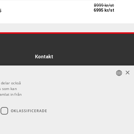
8999 kr/st
6995 kr/st
5
74671
3077 kr
0
97097
Kontakt
1555 kr/st
Info
A II
×
29057
Öppettider:
i delar också
Mån-Fre: 10.00-18.00
s som kan
SWEDISH
Lördag: 11.00-16.00
8599 kr/st
ranger Keyboard
amlat in från
Söndag: Stängt
ENGLISH
87467
Helgdagar
OKLASSIFICERADE
9140 kr/st
ofessional
ard
36206