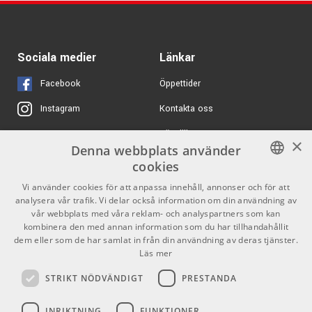
859 kr/st
ARTIKELNUMMER 1070302
EW Voices Of Opera
ARTIKELNUMMER 1060370
Spectrasonics
1881 kr/st
Sociala medier
Länkar
Omnisphere V3 from
V1-2 Upgrade
Facebook
Öppettider
ARTIKELNUMMER 1045666
Kontakta oss
Instagram
LTD GL-200 MT George
9498 kr/st
Lynch Signature
Köpvillkor
X
Yellow W/ Tiger
×
Graphic
Denna webbplats använder
Butiken
Youtube
ARTIKELNUMMER 1029801
cookies
Varumärken
TikTok
SWEDISH
Vi använder cookies för att anpassa innehåll, annonser och för att
Native Instruments
7364 kr/st
Komplete Kontrol S49
analysera vår trafik. Vi delar också information om din användning av
ENGLISH
GDPR & Cookies
MK3
vår webbplats med våra reklam- och analyspartners som kan
kombinera den med annan information som du har tillhandahållit
ARTIKELNUMMER 1081976
dem eller som de har samlat in från din användning av deras tjänster.
Partners
Kontakt
Ernie Ball 6395 - 5,5m
545 kr/st
Läs mer
Flätad Lila/Svart
Instrumentkabel
Info
STRIKT NÖDVÄNDIGT
PRESTANDA
Tele/Tele
Öppettider:
ARTIKELNUMMER 1077173
INRIKTNING
FUNKTIONER