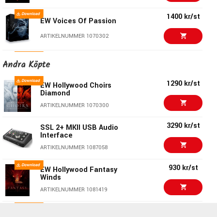
1400 kr/st
EW Voices Of Passion
ARTIKELNUMMER 1070302
930 kr/st
EW Hollywood Fantasy
Andra Köpte
Winds
ARTIKELNUMMER 1081419
1290 kr/st
EW Hollywood Choirs
Diamond
930 kr/st
EW Hollywood Fantasy
ARTIKELNUMMER 1070300
Strings
ARTIKELNUMMER 1080727
3290 kr/st
SSL 2+ MKII USB Audio
Interface
930 kr/st
EW Hollywood Fantasy
ARTIKELNUMMER 1087058
Brass
ARTIKELNUMMER 1081137
930 kr/st
EW Hollywood Fantasy
Winds
1400 kr/st
EW Symphonic Choirs
ARTIKELNUMMER 1081419
Platinum Plus
ARTIKELNUMMER 1065834
1400 kr/st
EW Voices Of Passion