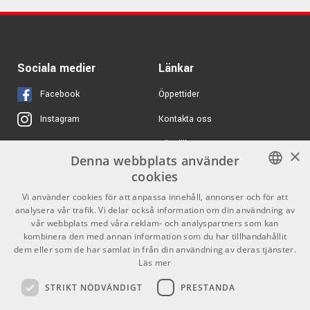
Sociala medier
Länkar
Facebook
Öppettider
Kontakta oss
Instagram
Köpvillkor
X
×
Denna webbplats använder
Butiken
Youtube
cookies
Varumärken
TikTok
SWEDISH
Vi använder cookies för att anpassa innehåll, annonser och för att
analysera vår trafik. Vi delar också information om din användning av
ENGLISH
GDPR & Cookies
vår webbplats med våra reklam- och analyspartners som kan
kombinera den med annan information som du har tillhandahållit
dem eller som de har samlat in från din användning av deras tjänster.
Partners
Kontakt
Läs mer
Info
STRIKT NÖDVÄNDIGT
PRESTANDA
Öppettider: