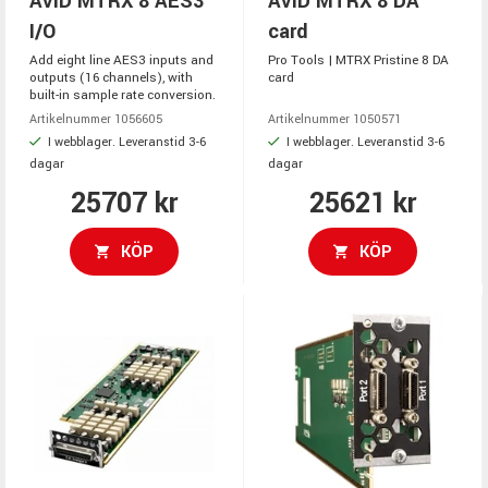
AVID MTRX 8 AES3
AVID MTRX 8 DA
I/O
card
Add eight line AES3 inputs and
Pro Tools | MTRX Pristine 8 DA
outputs (16 channels), with
card
built-in sample rate conversion.
Artikelnummer 1056605
Artikelnummer 1050571
I webblager. Leveranstid 3-6
I webblager. Leveranstid 3-6
dagar
dagar
25707 kr
25621 kr
KÖP
KÖP