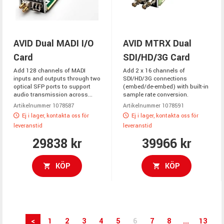
AVID Dual MADI I/O
AVID MTRX Dual
Card
SDI/HD/3G Card
Add 128 channels of MADI
Add 2 x 16 channels of
inputs and outputs through two
SDI/HD/3G connections
optical SFP ports to support
(embed/de-embed) with built-in
audio transmission across...
sample rate conversion.
Artikelnummer 1078587
Artikelnummer 1078591
Ej i lager, kontakta oss för
Ej i lager, kontakta oss för
leveranstid
leveranstid
29838 kr
39966 kr
KÖP
KÖP
<
1
2
3
4
5
6
7
8
...
13