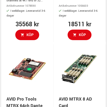
channels at 44.1 kHz or 32...
Artikelnummer 1078590
Artikelnummer 1056603
I webblager. Leveranstid 3-6
I webblager. Leveranstid 3-6
dagar
dagar
35568 kr
18511 kr
KÖP
KÖP
AVID Pro Tools
AVID MTRX 8 AD
MTRX 64ch Dante
Card