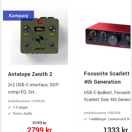
Focusrite Scarlett
Antelope Zenith 2
4th Generation
2×2 USB-C-interface, DSP-
comp/EQ, 2st
USB-C-ljudkort, Focusrit
mikrofonförstärkare, 123 dB
Scarlett Solo 4th Generat
Artikelnummer
1094936
conversion, MIDI I/O, loopback,
in/2 ut, 1 mikrofonförstä
1-3 dagar
bus-powered, inkluderad
Hi-Z/lineingång, +69 dB g
Artikelnummer
1082049
Finns i butik
I webblager. Leveranstid 8-
mjukvara.
dB dynamiskt omfång, 2
3199 kr
bit/192 kHz, Auto Gain
2799 kr
1333 kr