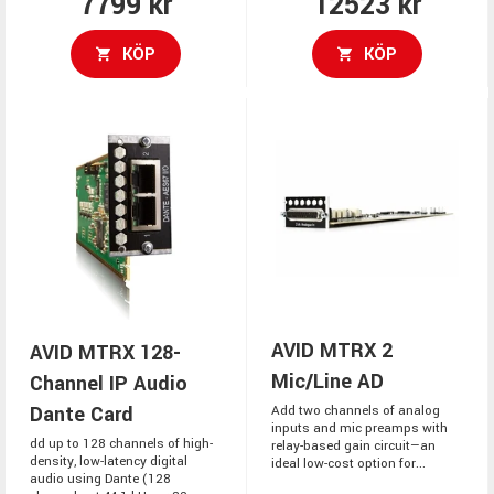
7799 kr
12523 kr
KÖP
KÖP
AVID MTRX 2
AVID MTRX 128-
Mic/Line AD
Channel IP Audio
Dante Card
Add two channels of analog
inputs and mic preamps with
dd up to 128 channels of high-
relay-based gain circuit—an
density, low-latency digital
ideal low-cost option for...
audio using Dante (128