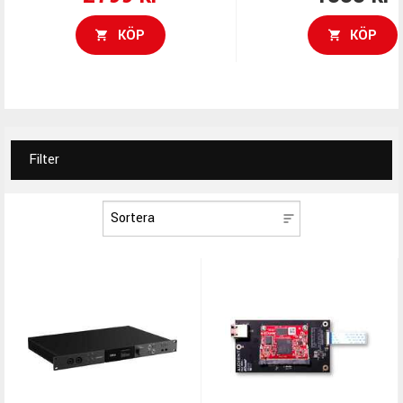
KÖP
KÖP
Filter