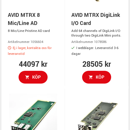
AVID MTRX 8
AVID MTRX DigiLink
Mic/Line AD
I/O Card
8 Mic/Line Pristine AD card
Add 64 channels of DigiLink I/O
through two DigiLink Mini ports.
Artikelnummer 1056604
Artikelnummer 1078586
Ej i lager, kontakta oss för
I webblager. Leveranstid 3-6
leveranstid
dagar
44097 kr
28505 kr
KÖP
KÖP