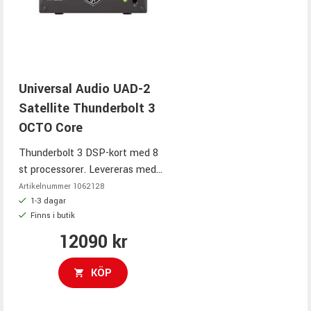
Universal Audio UAD-2
Satellite Thunderbolt 3
OCTO Core
Thunderbolt 3 DSP-kort med 8
st processorer. Levereras med
"Analog Classics Plus Bundle"
Artikelnummer
1062128
plug-in bundle.
1-3 dagar
Finns i butik
12090 kr
KÖP