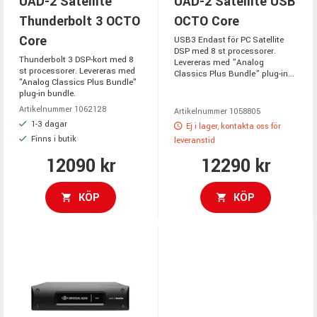
UAD-2 Satellite
UAD-2 Satellite USB
Thunderbolt 3 OCTO
OCTO Core
Core
USB3 Endast för PC Satellite
DSP med 8 st processorer.
Thunderbolt 3 DSP-kort med 8
Levereras med ”Analog
st processorer. Levereras med
Classics Plus Bundle” plug-in...
"Analog Classics Plus Bundle"
plug-in bundle.
Artikelnummer 1062128
Artikelnummer 1058805
1-3 dagar
Ej i lager, kontakta oss för
Finns i butik
leveranstid
12090 kr
12290 kr
KÖP
KÖP