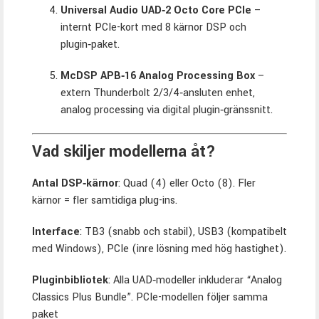
Universal Audio UAD‑2 Octo Core PCIe
–
internt PCIe-kort med 8 kärnor DSP och
plugin‑paket.
McDSP APB‑16 Analog Processing Box
–
extern Thunderbolt 2/3/4‑ansluten enhet,
analog processing via digital plugin‑gränssnitt.
Vad skiljer modellerna åt?
Antal DSP‑kärnor
: Quad (4) eller Octo (8). Fler
kärnor = fler samtidiga plug-ins.
Interface
: TB3 (snabb och stabil), USB3 (kompatibelt
med Windows), PCIe (inre lösning med hög hastighet).
Pluginbibliotek
: Alla UAD‑modeller inkluderar “Analog
Classics Plus Bundle”. PCIe-modellen följer samma
paket