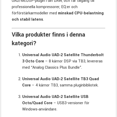
UAD/McDSP-plugin i din DAW, och får tillgång till
professionella kompressorer, EQ:er och
förförstärkarmodeller med
minskad CPU-belastning
och stabil latens
.
Vilka produkter finns i denna
kategori?
Universal Audio UAD‑2 Satellite Thunderbolt
3 Octo Core
– 8 kärnor DSP via TB3, levereras
med “Analog Classics Plus Bundle”.
Universal Audio UAD‑2 Satellite TB3 Quad
Core
– 4 kärnor TB3, samma pluginbibliotek.
Universal Audio UAD‑2 Satellite USB
Octo/Quad Core
– USB3-versioner för
Windows‑användare.