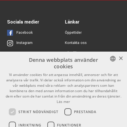
Sociala medier
Länkar
Facebook
Öppettider
Kontakta oss
Instagram
Köpvillkor
X
×
Denna webbplats använder
Butiken
Youtube
cookies
Varumärken
TikTok
SWEDISH
Vi använder cookies för att anpassa innehåll, annonser och för att
analysera vår trafik. Vi delar också information om din användning av
ENGLISH
GDPR & Cookies
vår webbplats med våra reklam- och analyspartners som kan
kombinera den med annan information som du har tillhandahållit
dem eller som de har samlat in från din användning av deras tjänster.
Partners
Kontakt
Läs mer
Info
STRIKT NÖDVÄNDIGT
PRESTANDA
Öppettider:
INRIKTNING
FUNKTIONER
Mån-Fre: 10.00-18.00