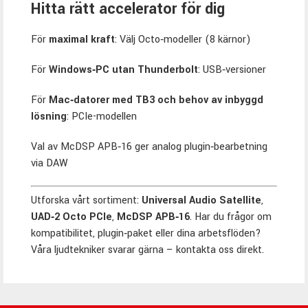
Hitta rätt accelerator för dig
För
maximal kraft
: Välj Octo‑modeller (8 kärnor)
För
Windows‑PC utan Thunderbolt
: USB‑versioner
För
Mac‑datorer med TB3 och behov av inbyggd
lösning
: PCIe-modellen
Val av McDSP APB‑16 ger analog plugin‑bearbetning
via DAW
Utforska vårt sortiment:
Universal Audio Satellite
,
UAD‑2 Octo PCIe
,
McDSP APB‑16
. Har du frågor om
kompatibilitet, plugin‑paket eller dina arbetsflöden?
Våra ljudtekniker svarar gärna – kontakta oss direkt.