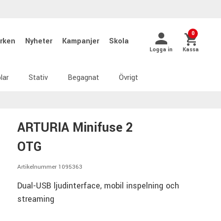
0
rken
Nyheter
Kampanjer
Skola
Logga in
Kassa
lar
Stativ
Begagnat
Övrigt
ARTURIA Minifuse 2
OTG
Artikelnummer 1095363
Dual-USB ljudinterface, mobil inspelning och
streaming