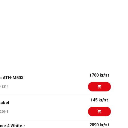
1780 kr/st
a ATH-M50X
41314
145 kr/st
kabel
28649
2090 kr/st
se 4 White -