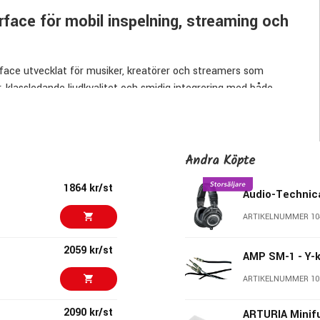
erface för mobil inspelning, streaming och
rface utvecklat för musiker, kreatörer och streamers som
, klassledande ljudkvalitet och smidig integrering med både
, spela in och dela ditt innehåll.
ta och spela in med hög kvalitet utan extra hårdvara. MiniFuse 2
ment, vilket gör den perfekt för allt från musikproduktion och
Andra Köpte
ta designen, robusta konstruktionen och breda
ng.
1864 kr/st
Audio-Technic
ARTIKELNUMMER 10
tutorials, användarguider och gratis introduktioner till
kreativa arbetsflöde.
2059 kr/st
AMP SM-1 - Y-
ARTIKELNUMMER 10
pplare
2090 kr/st
ARTURIA Minifu