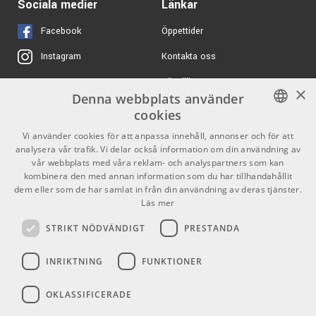
Artnovion Azteka 60x60
Sociala medier
Länkar
W Blanc
ARTIKELNUMMER 1092670
Facebook
Öppettider
Kontakta oss
Instagram
1699 kr/st
ART P48
Köpvillkor
X
ARTIKELNUMMER 1084850
×
Denna webbplats använder
Butiken
Youtube
cookies
2526 kr/st
Jet JT-300 Sunburst
Varumärken
TikTok
(Left Hand)
SWEDISH
Vi använder cookies för att anpassa innehåll, annonser och för att
analysera vår trafik. Vi delar också information om din användning av
ARTIKELNUMMER 1085308
ENGLISH
GDPR & Cookies
vår webbplats med våra reklam- och analyspartners som kan
kombinera den med annan information som du har tillhandahållit
5555 kr/st
Martin Guitar LXK2
dem eller som de har samlat in från din användning av deras tjänster.
Little Martin
Partners
Kontakt
Läs mer
ARTIKELNUMMER 1053270
Info
STRIKT NÖDVÄNDIGT
PRESTANDA
Öppettider:
INRIKTNING
FUNKTIONER
Mån-Fre: 10.00-18.00
Lördag: 11.00-16.00
OKLASSIFICERADE
Söndag: Stängt