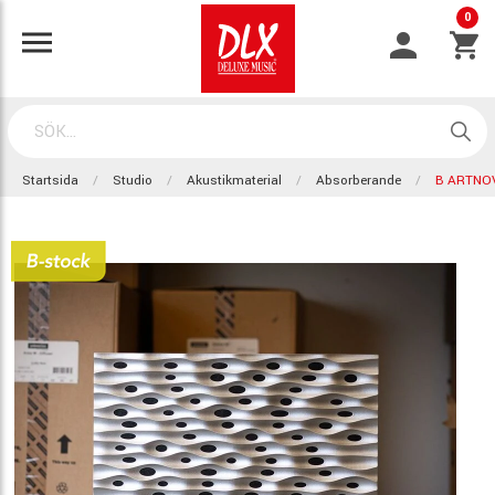
0
Startsida
Studio
Akustikmaterial
Absorberande
B ARTNOV