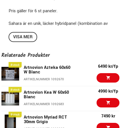
Pris gäller för 6 st paneler.
Sahara är en unik, läcker hybridpanel (kombination av
diffusion och absorption), som kan levereras i 9 lackfärger
VISA MER
Monteringen sker företrädesvis med Artnovions smarta
FixArt rörsystem som möjliggör inte bara montering på
Relaterade Produkter
väggar utan också även i tak.
6490 kr/fp
Artnovion Azteka 60x60
W Blanc
ARTIKELNUMMER 1092670
Vi rear här bort 6 st Sahara paneler i färgen Silver. 4 av 6 är
upplockade och har använts som visningsex. Bla finns det
4990 kr/fp
Artnovion Kea W 60x60
skruvhål på baksidan.
Blanc
ARTIKELNUMMER 1092683
7490 kr
Artnovion Myriad RCT
30mm Grigio