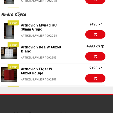
ARTIKELNUMMER 1092228
3890 kr
Artnovion Loki Velvet
Andra Köpte
60x119 Blue
ARTIKELNUMMER 1092087
7490 kr
Artnovion Myriad RCT
30mm Grigio
3890 kr
Artnovion Loki Velvet
ARTIKELNUMMER 1092228
60x119 Grey
ARTIKELNUMMER 1092086
4990 kr/fp
Artnovion Kea W 60x60
Blanc
4390 kr/4st
Artnovion Douro W
ARTIKELNUMMER 1092683
60x60 Rouge
ARTIKELNUMMER 1092165
2190 kr
Artnovion Eiger W
60x60 Rouge
2790 kr/fp
Artnovion Loa Absorb
ARTIKELNUMMER 1092157
30x30 Fucsia
ARTIKELNUMMER 1092069
3890 kr
Artnovion Loki Velvet
60x119 Grey
2190 kr
Artnovion Eiger W
ARTIKELNUMMER 1092086
60x60 Rouge
ARTIKELNUMMER 1092157
6490 kr/fp